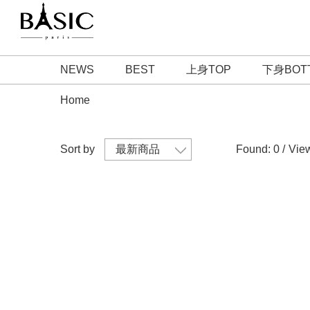
NEWS
BEST
上身TOP
下身BOT
Home
Sort by
Found: 0 /
View