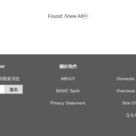
Found: /
View All

er
關於我們
訂閱最新消息
ABOUT
Domest
送出
BASIC Spirit
Overse
Privacy Statement
Size
Q &