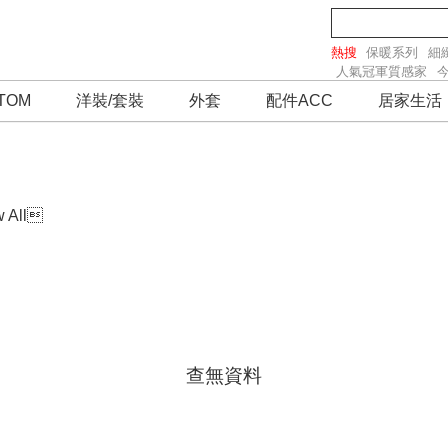
熱搜
保暖系列
細
人氣冠軍質感家
TOM
洋裝/套裝
外套
配件ACC
居家生活
 All

查無資料