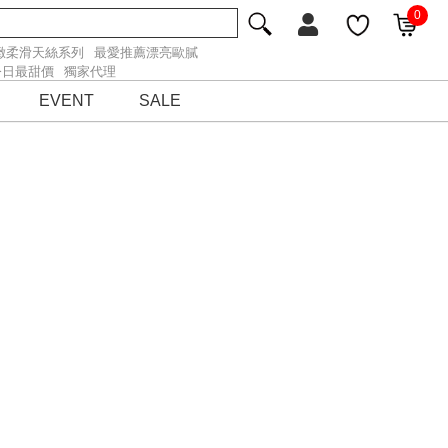
0
緻柔滑天絲系列
最愛推薦漂亮歐膩
今日最甜價
獨家代理
EVENT
SALE