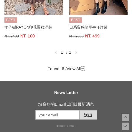
BEST
BEST
椰子樹RAYON印花蛋糕洋裝
日系質感簡單牛仔洋裝
NT. 100
NT. 499
NT. 2480
NT. 2680
1
1
Found: 6 /
View All

News Letter
填寫您的Email以訂閱最新消息
送出
康德科技 系統設計