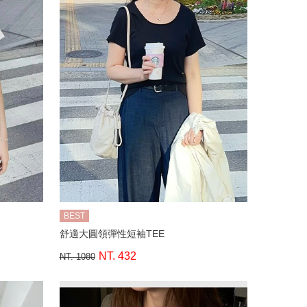
BEST
舒適大圓領彈性短袖TEE
NT. 432
NT. 1080