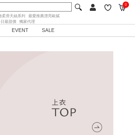
0
緻柔滑天絲系列
最愛推薦漂亮歐膩
今日最甜價
獨家代理
EVENT
SALE