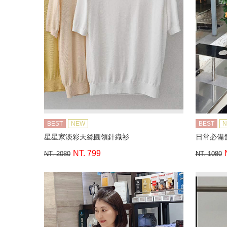
BEST
NEW
BEST
N
星星家淡彩天絲圓領針織衫
日常必備舒
NT. 799
NT. 2080
NT. 1080