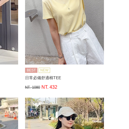
BEST
NEW
日常必備舒適棉TEE
NT. 432
NT. 1080