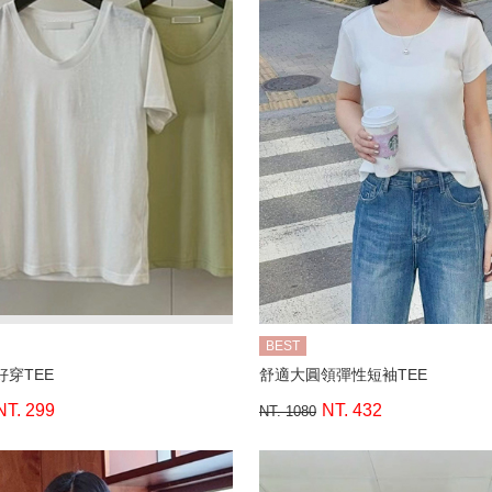
BEST
穿TEE
舒適大圓領彈性短袖TEE
NT. 299
NT. 432
NT. 1080