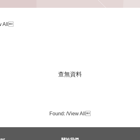
 All

查無資料
Found: /
View All

er
關於我們