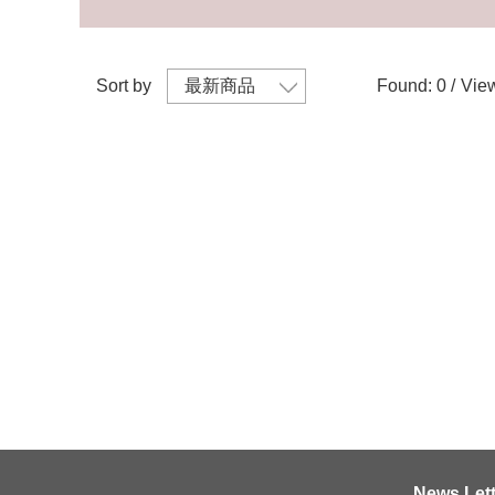
Sort by
Found: 0 /
View
News Lett