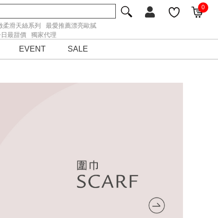
0
緻柔滑天絲系列
最愛推薦漂亮歐膩
今日最甜價
獨家代理
EVENT
SALE