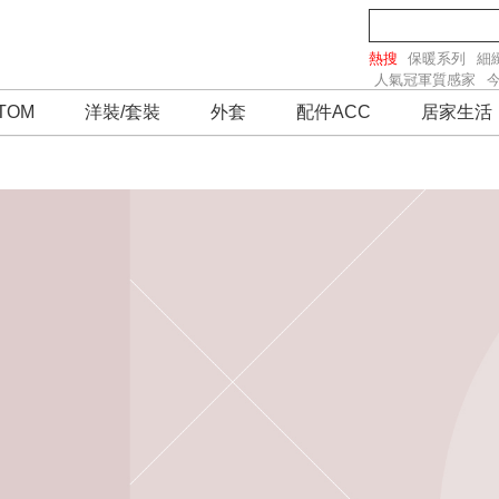
熱搜
保暖系列
細
人氣冠軍質感家
TOM
洋裝/套裝
外套
配件ACC
居家生活