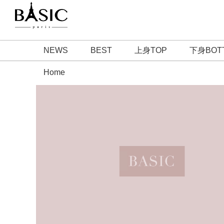
NEWS
BEST
上身TOP
下身BOT
Home