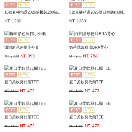
BEST
NEW
BEST
NEW
18號直播精選2026隨機$1280福袋(無到付)
5號直播精選2026夏日福袋(無到付)
NT. 1280
NT. 1280
BEST
NEW
BEST
NEW
慵懶彩色連帽小外套
奶茶隱形粉底BRA背心
NT. 999
NT. 784
NT. 2080
NT. 980
BEST
NEW
BEST
NEW
夏日柔軟莫代爾TEE
夏日柔軟莫代爾TEE
NT. 472
NT. 472
NT. 1180
NT. 1180
BEST
NEW
BEST
NEW
夏日柔軟莫代爾TEE
夏日柔軟莫代爾TEE
NT. 472
NT. 472
NT. 1180
NT. 1180