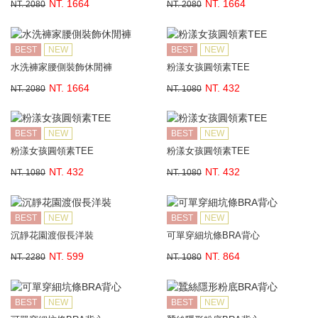
NT. 1664
NT. 1664
NT. 2080
NT. 2080
BEST
NEW
BEST
NEW
水洗褲家腰側裝飾休閒褲
粉漾女孩圓領素TEE
NT. 1664
NT. 432
NT. 2080
NT. 1080
BEST
NEW
BEST
NEW
粉漾女孩圓領素TEE
粉漾女孩圓領素TEE
NT. 432
NT. 432
NT. 1080
NT. 1080
BEST
NEW
BEST
NEW
沉靜花園渡假長洋裝
可單穿細坑條BRA背心
NT. 599
NT. 864
NT. 2280
NT. 1080
BEST
NEW
BEST
NEW