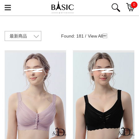
0
Found: 181 /
View All
