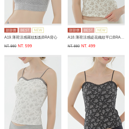
甜甜價
BEST
NEW
甜甜價
BEST
NEW
A19.薄荷涼感羅紋點點BRA背心
A18.薄荷涼感緹花織紋平口BRA背心
NT. 599
NT. 499
NT. 980
NT. 880