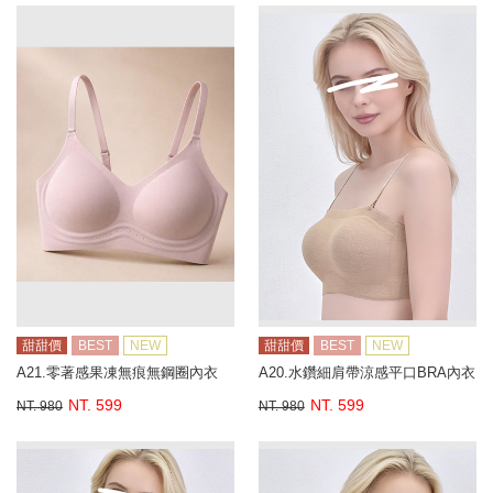
甜甜價
BEST
NEW
甜甜價
BEST
NEW
A21.零著感果凍無痕無鋼圈內衣
A20.水鑽細肩帶涼感平口BRA內衣
NT. 599
NT. 599
NT. 980
NT. 980