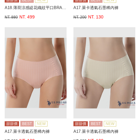
甜甜價
BEST
NEW
甜甜價
BEST
NEW
A18.薄荷涼感緹花織紋平口BRA背心
A17.萊卡透氣石墨稀內褲
NT. 499
NT. 130
NT. 880
NT. 200
甜甜價
BEST
NEW
甜甜價
BEST
NEW
A17.萊卡透氣石墨稀內褲
A17.萊卡透氣石墨稀內褲