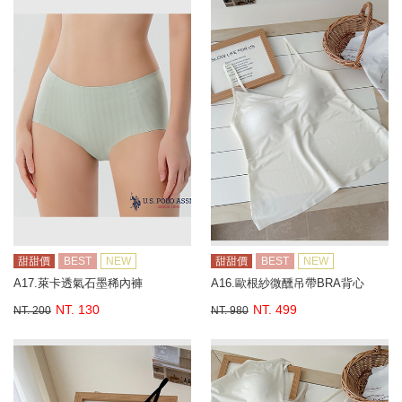
甜甜價
BEST
NEW
甜甜價
BEST
NEW
A17.萊卡透氣石墨稀內褲
A16.歐根紗微醺吊帶BRA背心
NT. 130
NT. 499
NT. 200
NT. 980