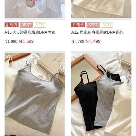
甜甜價
BEST
NEW
甜甜價
BEST
NEW
A13.大U領隱形粉底BRA內衣
A12.居家細肩帶羅紋BRA背心
NT. 599
NT. 499
NT. 980
NT. 780