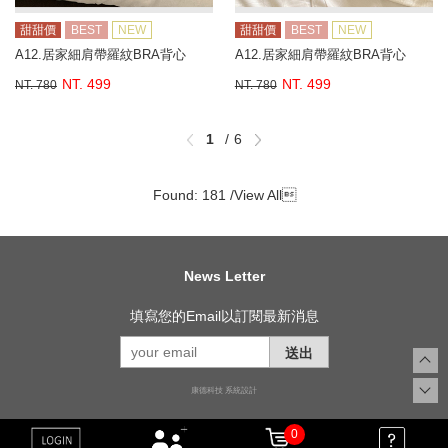
甜甜價
BEST
NEW
甜甜價
BEST
NEW
A12.居家細肩帶羅紋BRA背心
A12.居家細肩帶羅紋BRA背心
NT. 499
NT. 499
NT. 780
NT. 780
1
6
Found: 181 /
View All

News Letter
填寫您的Email以訂閱最新消息
送出
康德科技 系統設計
0