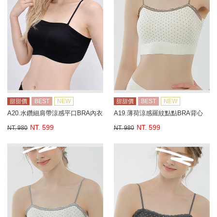
甜甜價
BEST
NEW
甜甜價
BEST
NEW
A20.水鑽細肩帶涼感平口BRA內衣
A19.薄荷涼感羅紋點點BRA背心
NT. 599
NT. 599
NT. 980
NT. 980