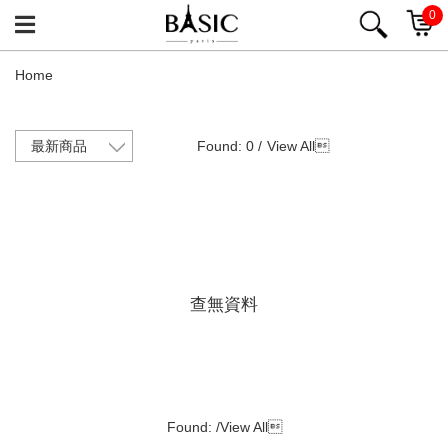
0
Home
Found: 0 /
View All

查無資料
Found: /
View All
