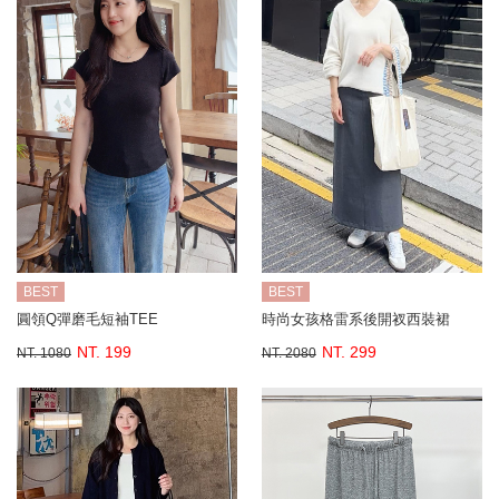
BEST
BEST
圓領Q彈磨毛短袖TEE
時尚女孩格雷系後開衩西裝裙
NT. 199
NT. 299
NT. 1080
NT. 2080