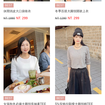
BEST
BEST
休閒俏皮大口袋衛衣
冬季百搭大圓領開衩上衣
NT. 299
NT. 299
NT. 1880
NT. 1280
BEST
BEST
女孩秋冬必備大圓領長袖素TEE
5%安格拉顯瘦大圓領棉TEE