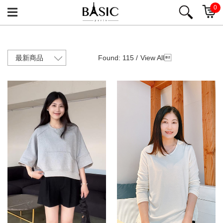
0
Found: 115 /
View All
