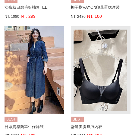
BEST
BEST
女孩秋日磨毛短袖素TEE
椰子樹RAYON印花蛋糕洋裝
NT. 299
NT. 100
NT. 1080
NT. 2480
BEST
BEST
日系質感簡單牛仔洋裝
舒適美胸無痕內衣