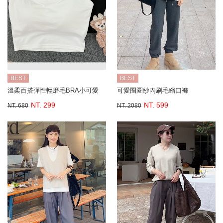
BEST
BEST
溫柔百搭彈性輕磨毛BRA小可愛
可愛圈圈紗內刷毛縮口褲
NT. 299
NT. 599
NT. 680
NT. 2080