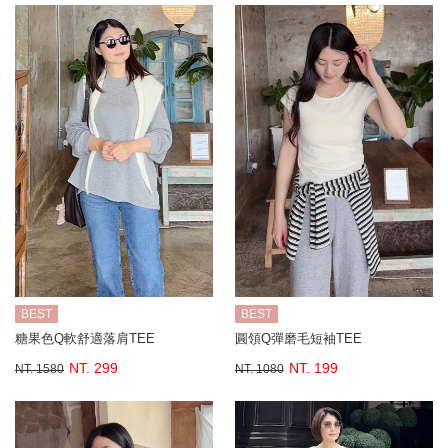
BEST
BEST
糖果色Q軟舒適落肩TEE
圓領Q彈磨毛短袖TEE
NT. 299
NT. 199
NT. 1580
NT. 1080