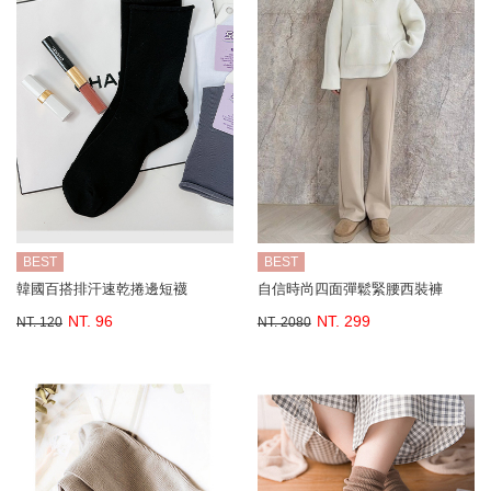
BEST
BEST
韓國百搭排汗速乾捲邊短襪
自信時尚四面彈鬆緊腰西裝褲
NT. 96
NT. 299
NT. 120
NT. 2080