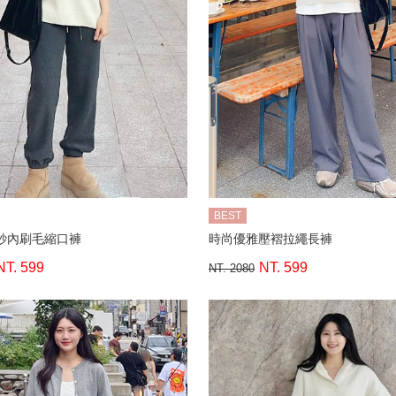
BEST
紗內刷毛縮口褲
時尚優雅壓褶拉繩長褲
NT. 599
NT. 599
NT. 2080