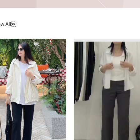
w All
