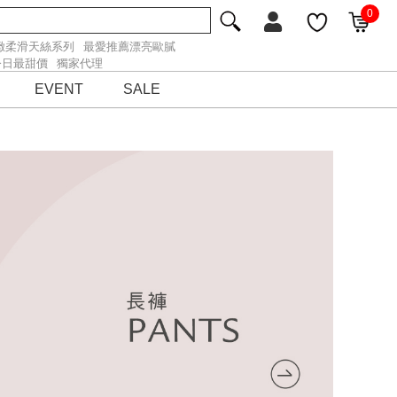
0
緻柔滑天絲系列
最愛推薦漂亮歐膩
今日最甜價
獨家代理
EVENT
SALE