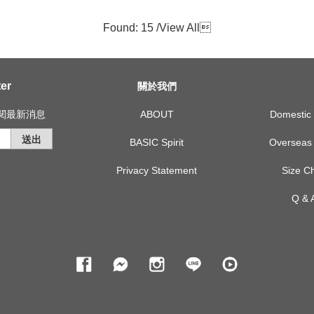
Found: 15 /
View All

er
關於我們
訂閱最新消息
ABOUT
Domest
送出
BASIC Spirit
Overse
Privacy Statement
Size
Q &