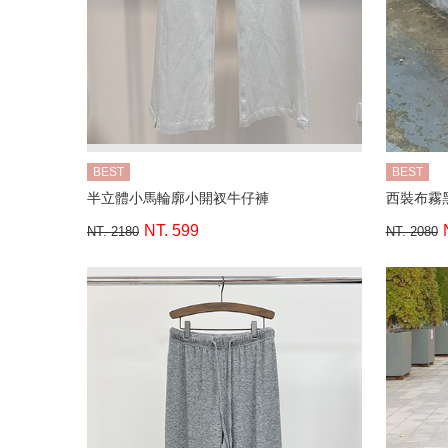
BEST
BEST
半立體小馬輪廓小開衩牛仔褲
西裝布霧
NT. 599
NT. 2180
NT. 2080