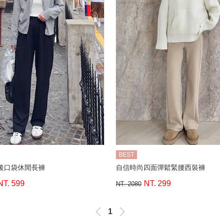
BEST
後口袋休閒長褲
自信時尚四面彈鬆緊腰西裝褲
NT. 599
NT. 299
NT. 2080
1