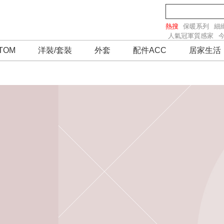
熱搜
保暖系列
細
人氣冠軍質感家
TOM
洋裝/套裝
外套
配件ACC
居家生活