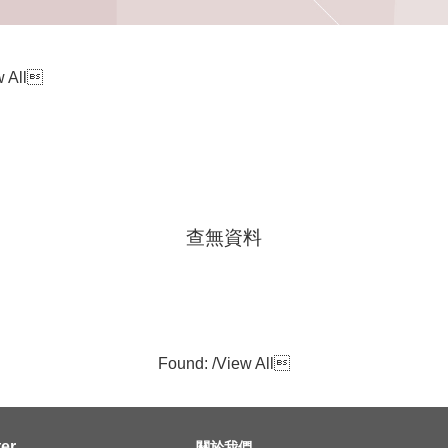
 All

查無資料
Found: /
View All

er
關於我們