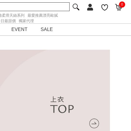
0
緻柔滑天絲系列
最愛推薦漂亮歐膩
今日最甜價
獨家代理
EVENT
SALE