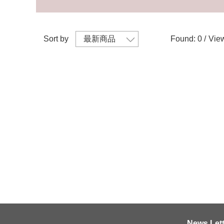
Sort by
Found: 0 /
View
News Lett