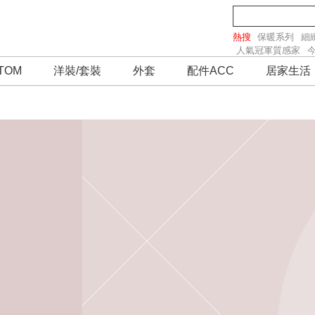
熱搜
保暖系列
細
人氣冠軍質感家
TOM
洋裝/套裝
外套
配件ACC
居家生活