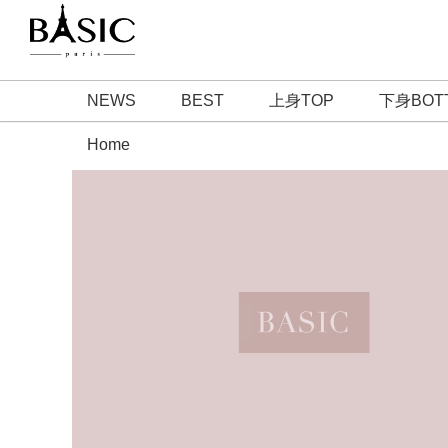
NEWS
BEST
上身TOP
下身BOT
Home