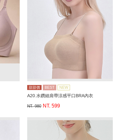
甜甜價
BEST
NEW
A20.水鑽細肩帶涼感平口BRA內衣
NT. 599
NT. 980