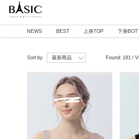
NEWS
BEST
上身TOP
下身BOT
Sort by
Found: 181 /
V