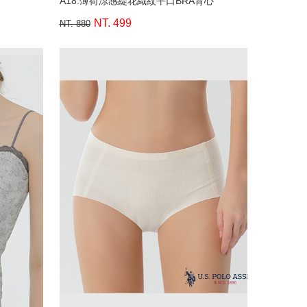
A18.薄荷涼感緹花織紋平口BRA背心
NT. 499
NT. 880