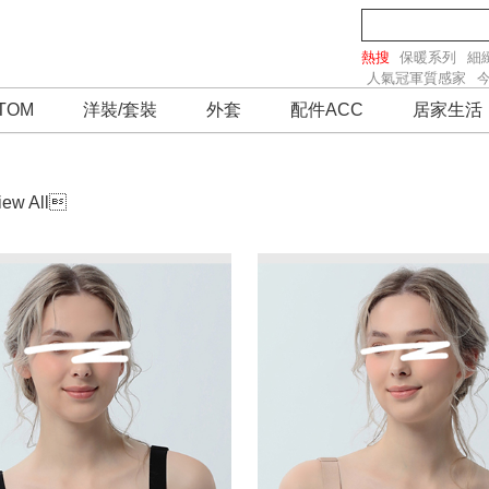
熱搜
保暖系列
細
人氣冠軍質感家
TOM
洋裝/套裝
外套
配件ACC
居家生活
iew All
