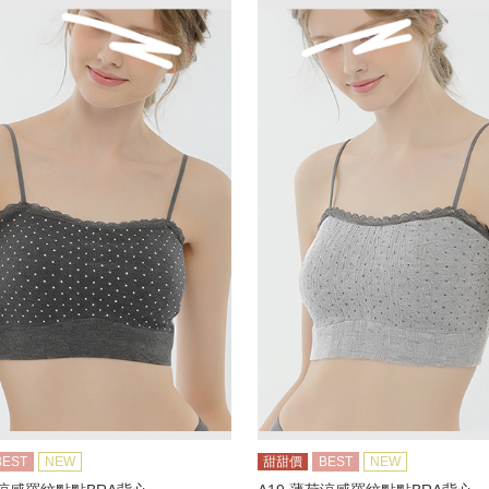
BEST
NEW
甜甜價
BEST
NEW