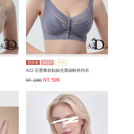
甜甜價
BEST
NEW
A22.石墨烯前釦絲光蕾絲軟杯內衣
NT. 599
NT. 1080