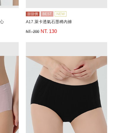
甜甜價
BEST
NEW
背心
A17.萊卡透氣石墨稀內褲
NT. 130
NT. 200