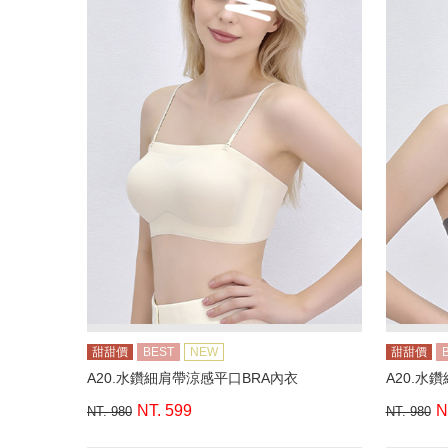
甜甜價
BEST
NEW
甜甜價
A20.水鑽細肩帶涼感平口BRA內衣
A20.水
NT. 599
N
NT. 980
NT. 980