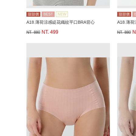
甜甜價
BEST
NEW
甜甜價
A18.薄荷涼感緹花織紋平口BRA背心
A18.薄
NT. 499
N
NT. 880
NT. 880