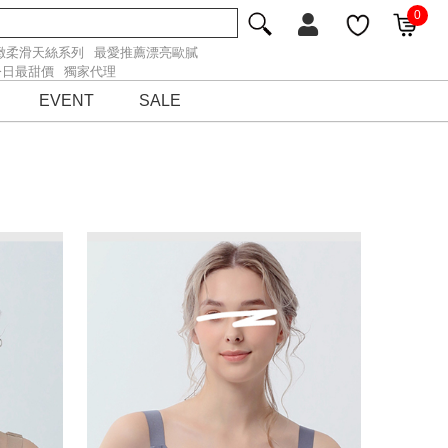
0
緻柔滑天絲系列
最愛推薦漂亮歐膩
今日最甜價
獨家代理
EVENT
SALE