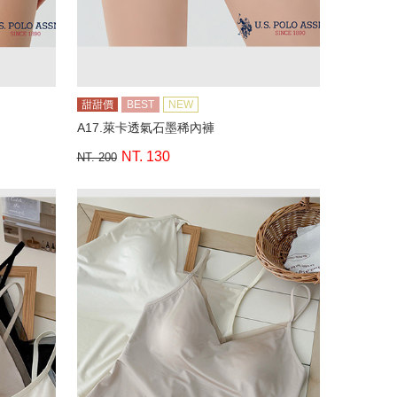
甜甜價
BEST
NEW
A17.萊卡透氣石墨稀內褲
NT. 130
NT. 200