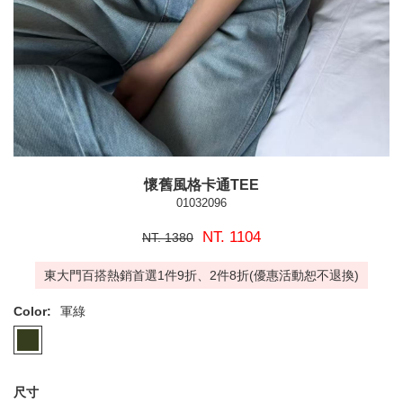
懷舊風格卡通TEE
01032096
NT. 1104
NT. 1380
東大門百搭熱銷首選1件9折、2件8折(優惠活動恕不退換)
Color:
軍綠
尺寸