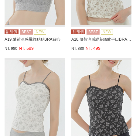
甜甜價
BEST
NEW
甜甜價
BEST
NEW
A19.薄荷涼感羅紋點點BRA背心
A18.薄荷涼感緹花織紋平口BRA背心
NT. 599
NT. 499
NT. 980
NT. 880