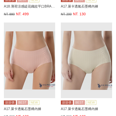
甜甜價
BEST
NEW
甜甜價
BEST
NEW
A18.薄荷涼感緹花織紋平口BRA背心
A17.萊卡透氣石墨稀內褲
NT. 499
NT. 130
NT. 880
NT. 200
甜甜價
BEST
NEW
甜甜價
BEST
NEW
A17.萊卡透氣石墨稀內褲
A17.萊卡透氣石墨稀內褲