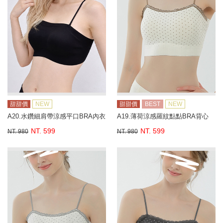
甜甜價
NEW
甜甜價
BEST
NEW
A20.水鑽細肩帶涼感平口BRA內衣
A19.薄荷涼感羅紋點點BRA背心
NT. 599
NT. 599
NT. 980
NT. 980