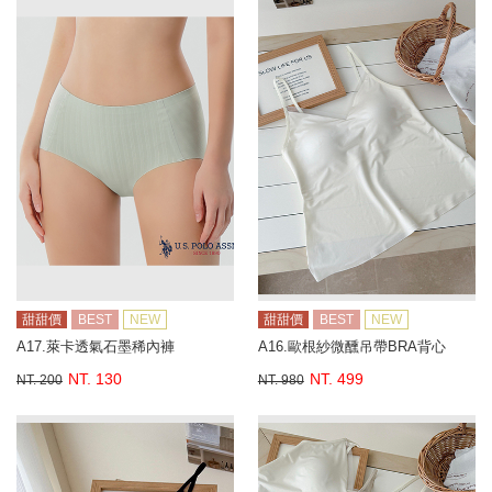
甜甜價
BEST
NEW
甜甜價
BEST
NEW
A17.萊卡透氣石墨稀內褲
A16.歐根紗微醺吊帶BRA背心
NT. 130
NT. 499
NT. 200
NT. 980