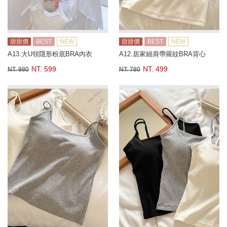
甜甜價
BEST
NEW
甜甜價
BEST
NEW
A13.大U領隱形粉底BRA內衣
A12.居家細肩帶羅紋BRA背心
NT. 599
NT. 499
NT. 980
NT. 780