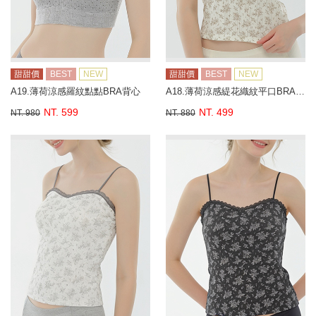
甜甜價
BEST
NEW
甜甜價
BEST
NEW
A19.薄荷涼感羅紋點點BRA背心
A18.薄荷涼感緹花織紋平口BRA背心
NT. 599
NT. 499
NT. 980
NT. 880