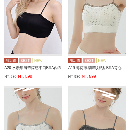
甜甜價
BEST
NEW
甜甜價
BEST
NEW
A20.水鑽細肩帶涼感平口BRA內衣
A19.薄荷涼感羅紋點點BRA背心
NT. 599
NT. 599
NT. 980
NT. 980