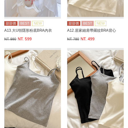
甜甜價
BEST
NEW
甜甜價
BEST
NEW
A13.大U領隱形粉底BRA內衣
A12.居家細肩帶羅紋BRA背心
NT. 599
NT. 499
NT. 980
NT. 780