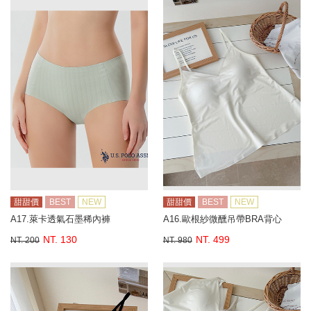
甜甜價
BEST
NEW
甜甜價
BEST
NEW
A17.萊卡透氣石墨稀內褲
A16.歐根紗微醺吊帶BRA背心
NT. 130
NT. 499
NT. 200
NT. 980