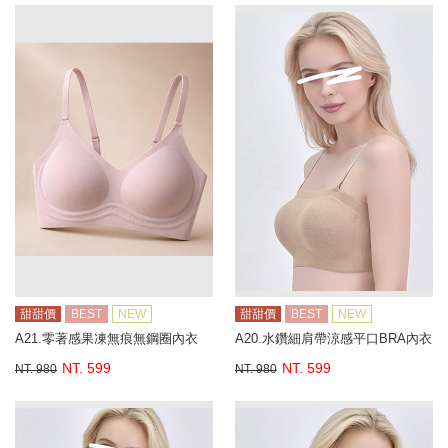
甜甜價
BEST
NEW
甜甜價
BEST
NEW
A21.零著感果凍無痕無鋼圈內衣
A20.水鑽細肩帶涼感平口BRA內衣
NT. 599
NT. 599
NT. 980
NT. 980