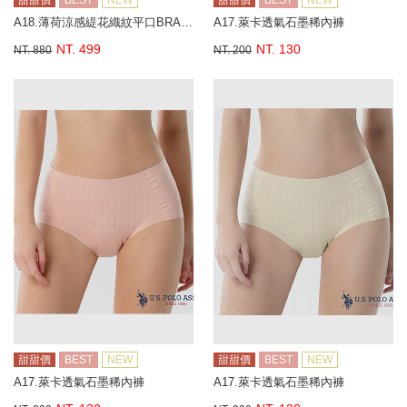
甜甜價
BEST
NEW
甜甜價
BEST
NEW
A18.薄荷涼感緹花織紋平口BRA背心
A17.萊卡透氣石墨稀內褲
NT. 499
NT. 130
NT. 880
NT. 200
甜甜價
BEST
NEW
甜甜價
BEST
NEW
A17.萊卡透氣石墨稀內褲
A17.萊卡透氣石墨稀內褲