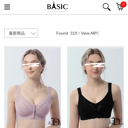
0
Found: 319 /
View All
