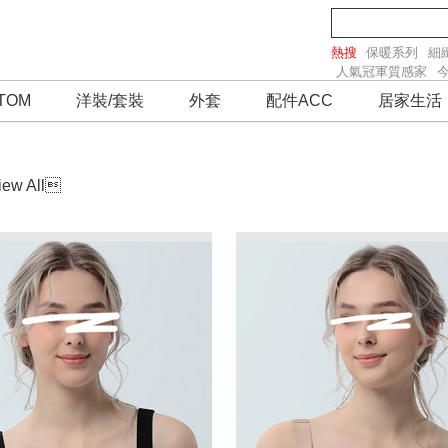
熱搜
保暖系列
細
人氣冠軍質感家
TOM
洋裝/套裝
外套
配件ACC
居家生活
iew All
