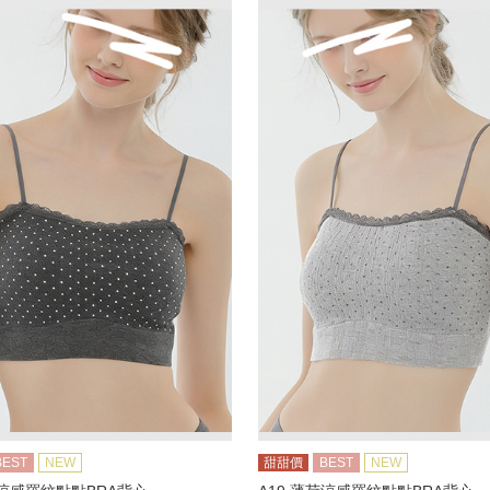
BEST
NEW
甜甜價
BEST
NEW