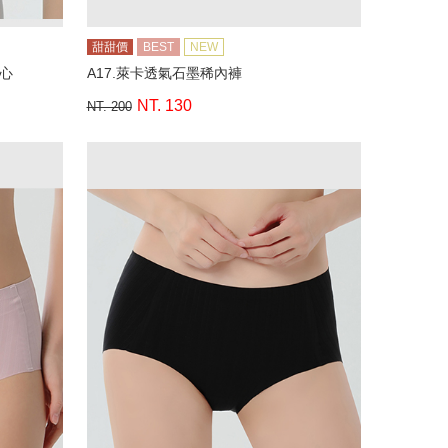
甜甜價
BEST
NEW
背心
A17.萊卡透氣石墨稀內褲
NT. 130
NT. 200