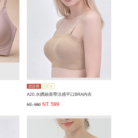
甜甜價
NEW
A20.水鑽細肩帶涼感平口BRA內衣
NT. 599
NT. 980