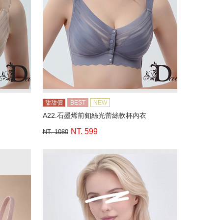
甜甜價
BEST
NEW
A22.石墨烯前釦絲光蕾絲軟杯內衣
NT. 599
NT. 1080