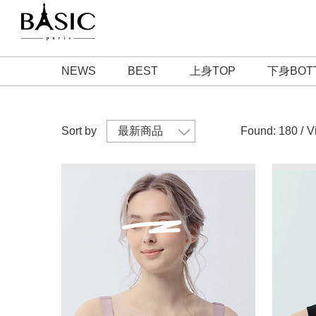
NEWS
BEST
上身TOP
下身BOT
Sort by
Found: 180 /
V