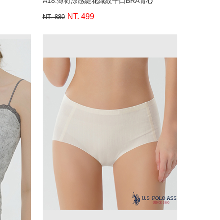
A18.薄荷涼感緹花織紋平口BRA背心
NT. 499
NT. 880