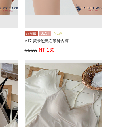
甜甜價
BEST
NEW
A17.萊卡透氣石墨稀內褲
NT. 130
NT. 200