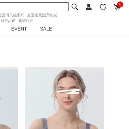
0
緻柔滑天絲系列
最愛推薦漂亮歐膩
今日最甜價
獨家代理
EVENT
SALE