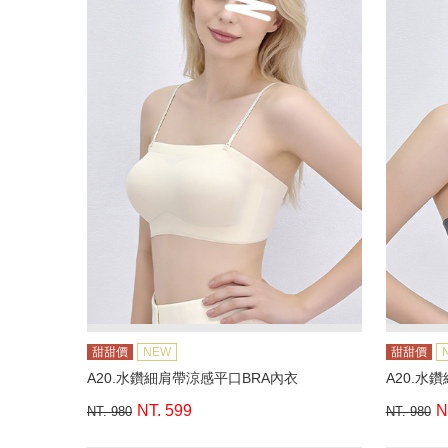
甜甜價
NEW
甜甜價
A20.水鑽細肩帶涼感平口BRA內衣
A20.水
NT. 599
N
NT. 980
NT. 980