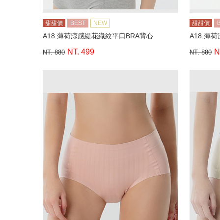
甜甜價
BEST
NEW
甜甜價
A18.薄荷涼感緹花織紋平口BRA背心
A18.薄
NT. 499
N
NT. 880
NT. 880