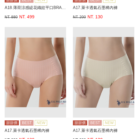
甜甜價
BEST
NEW
甜甜價
BEST
NEW
A18.薄荷涼感緹花織紋平口BRA背心
A17.萊卡透氣石墨稀內褲
NT. 499
NT. 130
NT. 880
NT. 200
甜甜價
BEST
NEW
甜甜價
BEST
NEW
A17.萊卡透氣石墨稀內褲
A17.萊卡透氣石墨稀內褲