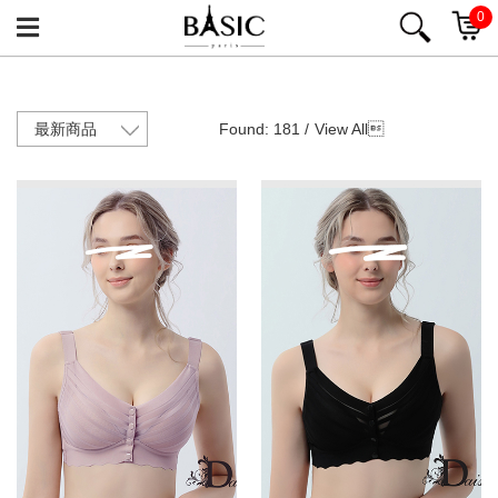
0
Found: 181 /
View All
