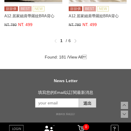
甜甜價
BEST
NEW
甜甜價
BEST
NEW
A12.居家細肩帶羅紋BRA背心
A12.居家細肩帶羅紋BRA背心
NT. 499
NT. 499
NT. 780
NT. 780
1
6
Found: 181 /
View All

News Letter
填寫您的Email以訂閱最新消息
送出
康德科技 系統設計
0