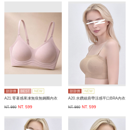
甜甜價
BEST
NEW
甜甜價
NEW
A21.零著感果凍無痕無鋼圈內衣
A20.水鑽細肩帶涼感平口BRA內衣
NT. 599
NT. 599
NT. 980
NT. 980