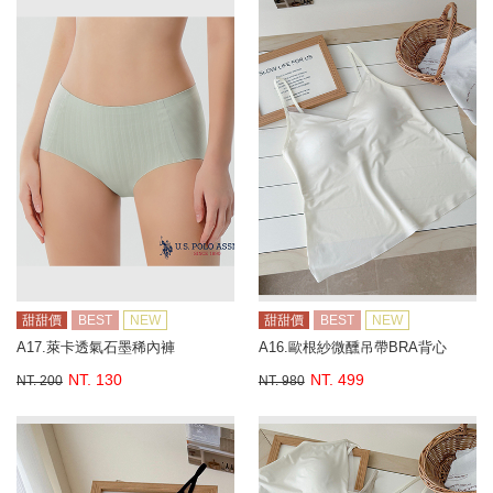
甜甜價
BEST
NEW
甜甜價
BEST
NEW
A17.萊卡透氣石墨稀內褲
A16.歐根紗微醺吊帶BRA背心
NT. 130
NT. 499
NT. 200
NT. 980