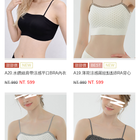
甜甜價
NEW
甜甜價
BEST
NEW
A20.水鑽細肩帶涼感平口BRA內衣
A19.薄荷涼感羅紋點點BRA背心
NT. 599
NT. 599
NT. 980
NT. 980