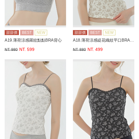
甜甜價
BEST
NEW
甜甜價
BEST
NEW
A19.薄荷涼感羅紋點點BRA背心
A18.薄荷涼感緹花織紋平口BRA背心
NT. 599
NT. 499
NT. 980
NT. 880