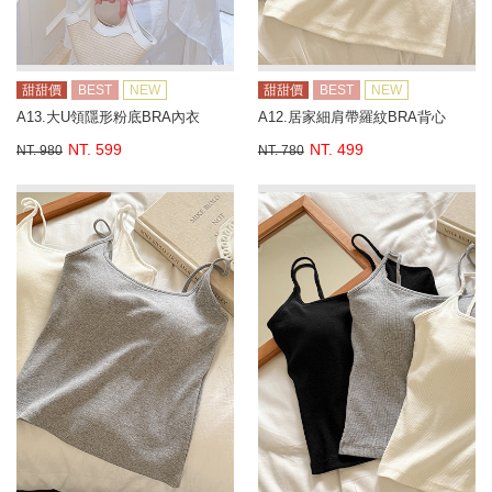
甜甜價
BEST
NEW
甜甜價
BEST
NEW
A13.大U領隱形粉底BRA內衣
A12.居家細肩帶羅紋BRA背心
NT. 599
NT. 499
NT. 980
NT. 780