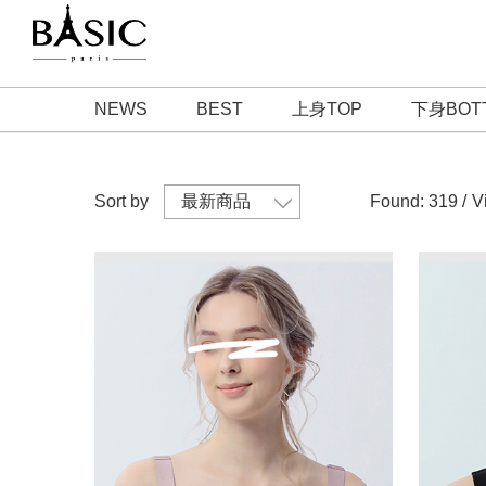
NEWS
BEST
上身TOP
下身BOT
Sort by
Found: 319 /
V