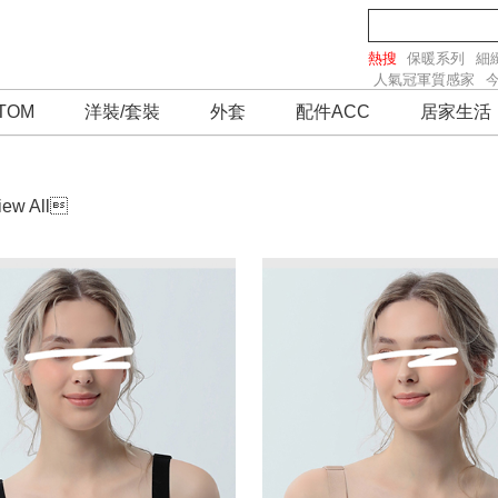
熱搜
保暖系列
細
人氣冠軍質感家
TOM
洋裝/套裝
外套
配件ACC
居家生活
iew All
