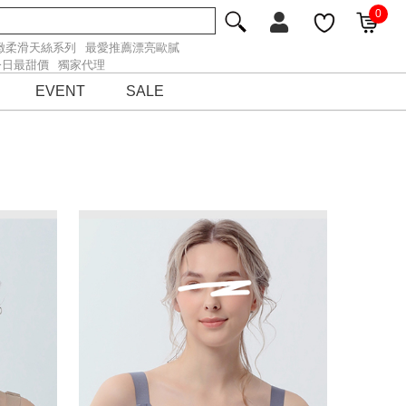
0
緻柔滑天絲系列
最愛推薦漂亮歐膩
今日最甜價
獨家代理
EVENT
SALE