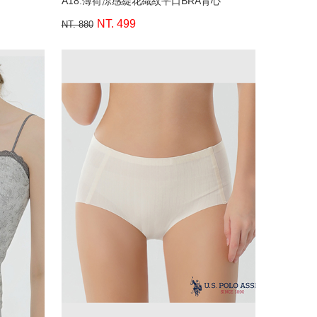
A18.薄荷涼感緹花織紋平口BRA背心
NT. 499
NT. 880