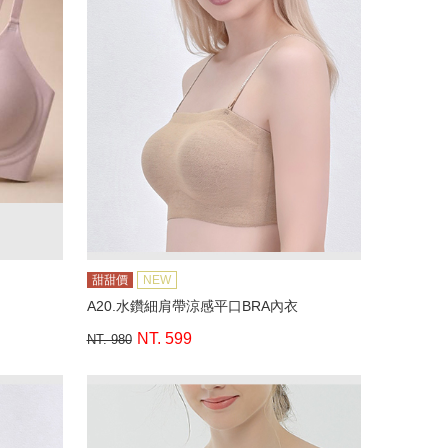
甜甜價
NEW
A20.水鑽細肩帶涼感平口BRA內衣
NT. 599
NT. 980