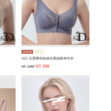
甜甜價
NEW
A22.石墨烯前釦絲光蕾絲軟杯內衣
NT. 599
NT. 1080