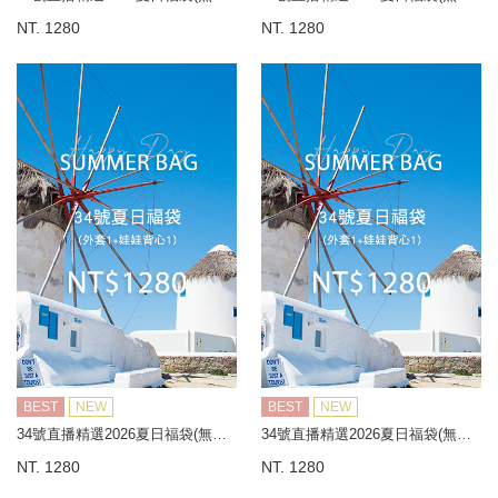
NT. 1280
NT. 1280
BEST
NEW
BEST
NEW
34號直播精選2026夏日福袋(無到付)
34號直播精選2026夏日福袋(無到付)
NT. 1280
NT. 1280