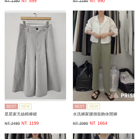
NT. 599
NT. 990
NT. 1380
NT. 2180
BEST
NEW
BEST
NEW
星星家天絲棉褲裙
水洗褲家腰側裝飾休閒褲
NT. 1199
NT. 1664
NT. 2480
NT. 2080