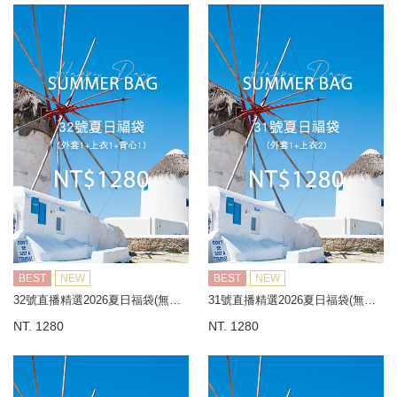
BEST
NEW
BEST
NEW
32號直播精選2026夏日福袋(無到付)
31號直播精選2026夏日福袋(無到付)
NT. 1280
NT. 1280