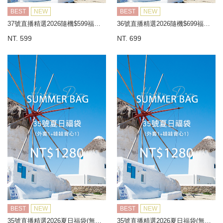
BEST
NEW
BEST
NEW
37號直播精選2026隨機$599福袋(無到付)
36號直播精選2026隨機$699福袋(無到付)
NT. 599
NT. 699
BEST
NEW
BEST
NEW
35號直播精選2026夏日福袋(無到付)
35號直播精選2026夏日福袋(無到付)