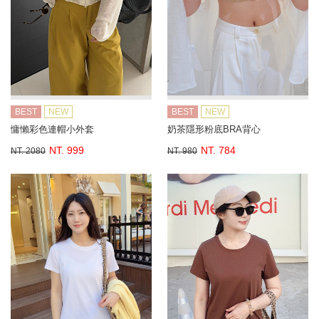
BEST
NEW
BEST
NEW
慵懶彩色連帽小外套
奶茶隱形粉底BRA背心
NT. 999
NT. 784
NT. 2080
NT. 980