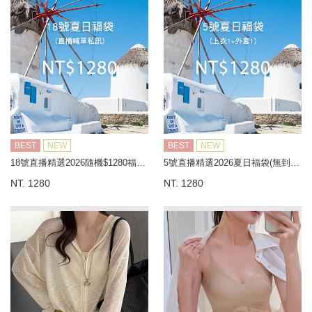
BEST
NEW
BEST
NEW
18號直播精選2026隨機$1280福袋(無到付)
5號直播精選2026夏日福袋(無到付)
NT. 1280
NT. 1280