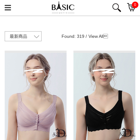
0
Found: 319 /
View All
