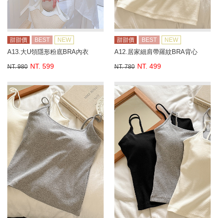
甜甜價
BEST
NEW
甜甜價
BEST
NEW
A13.大U領隱形粉底BRA內衣
A12.居家細肩帶羅紋BRA背心
NT. 599
NT. 499
NT. 980
NT. 780