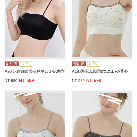
甜甜價
NEW
甜甜價
NEW
A20.水鑽細肩帶涼感平口BRA內衣
A19.薄荷涼感羅紋點點BRA背心
NT. 599
NT. 599
NT. 980
NT. 980