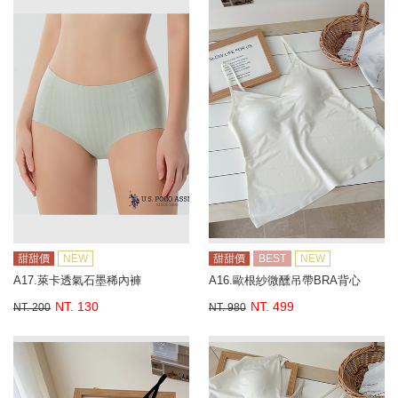
甜甜價
NEW
甜甜價
BEST
NEW
A17.萊卡透氣石墨稀內褲
A16.歐根紗微醺吊帶BRA背心
NT. 130
NT. 499
NT. 200
NT. 980