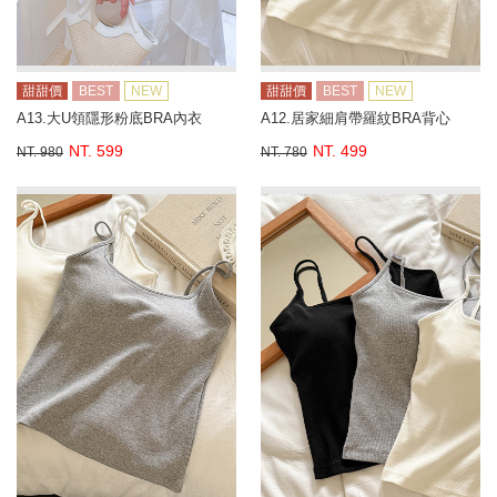
甜甜價
BEST
NEW
甜甜價
BEST
NEW
A13.大U領隱形粉底BRA內衣
A12.居家細肩帶羅紋BRA背心
NT. 599
NT. 499
NT. 980
NT. 780