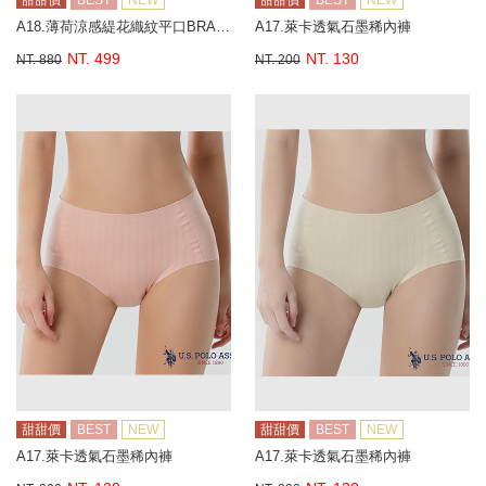
甜甜價
BEST
NEW
甜甜價
BEST
NEW
A18.薄荷涼感緹花織紋平口BRA背心
A17.萊卡透氣石墨稀內褲
NT. 499
NT. 130
NT. 880
NT. 200
甜甜價
BEST
NEW
甜甜價
BEST
NEW
A17.萊卡透氣石墨稀內褲
A17.萊卡透氣石墨稀內褲