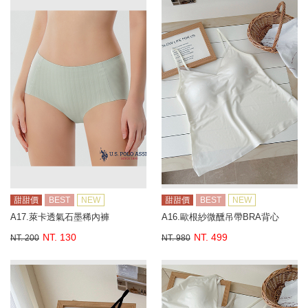
甜甜價
BEST
NEW
甜甜價
BEST
NEW
A17.萊卡透氣石墨稀內褲
A16.歐根紗微醺吊帶BRA背心
NT. 130
NT. 499
NT. 200
NT. 980