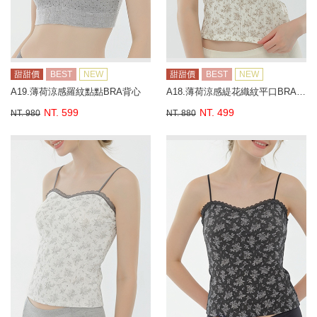
甜甜價
BEST
NEW
甜甜價
BEST
NEW
A19.薄荷涼感羅紋點點BRA背心
A18.薄荷涼感緹花織紋平口BRA背心
NT. 599
NT. 499
NT. 980
NT. 880