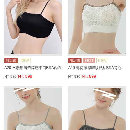
甜甜價
NEW
甜甜價
BEST
NEW
A20.水鑽細肩帶涼感平口BRA內衣
A19.薄荷涼感羅紋點點BRA背心
NT. 599
NT. 599
NT. 980
NT. 980