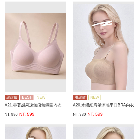
甜甜價
BEST
NEW
甜甜價
NEW
A21.零著感果凍無痕無鋼圈內衣
A20.水鑽細肩帶涼感平口BRA內衣
NT. 599
NT. 599
NT. 980
NT. 980