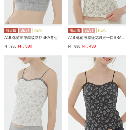
甜甜價
BEST
NEW
甜甜價
BEST
NEW
A19.薄荷涼感羅紋點點BRA背心
A18.薄荷涼感緹花織紋平口BRA背心
NT. 599
NT. 499
NT. 980
NT. 880