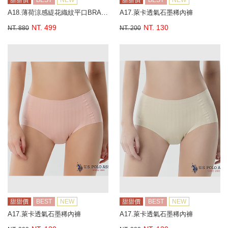
甜甜價
BEST
NEW
甜甜價
BEST
NEW
A18.薄荷涼感緹花織紋平口BRA背心
A17.萊卡透氣石墨稀內褲
NT. 499
NT. 130
NT. 880
NT. 200
甜甜價
BEST
NEW
甜甜價
BEST
NEW
A17.萊卡透氣石墨稀內褲
A17.萊卡透氣石墨稀內褲