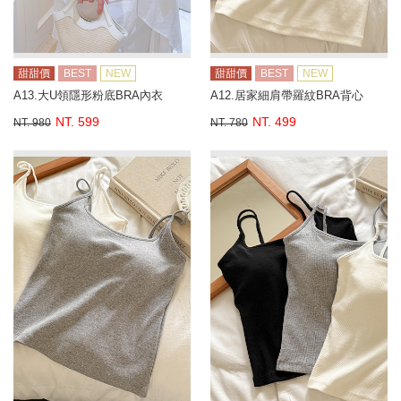
甜甜價
BEST
NEW
甜甜價
BEST
NEW
A13.大U領隱形粉底BRA內衣
A12.居家細肩帶羅紋BRA背心
NT. 599
NT. 499
NT. 980
NT. 780