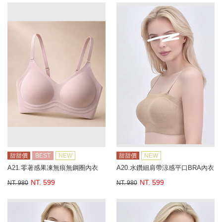
甜甜價
BEST
NEW
甜甜價
NEW
A21.零著感果凍無痕無鋼圈內衣
A20.水鑽細肩帶涼感平口BRA內衣
NT. 599
NT. 599
NT. 980
NT. 980