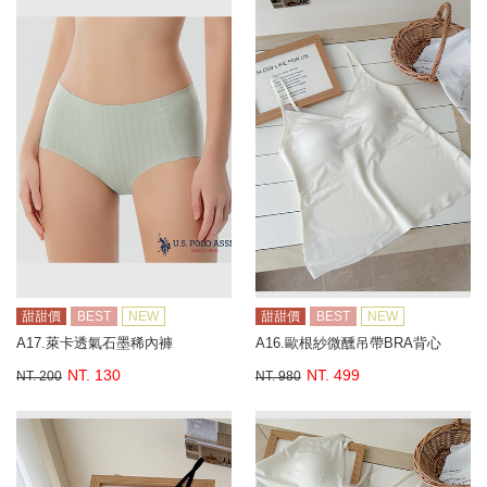
甜甜價
BEST
NEW
甜甜價
BEST
NEW
A17.萊卡透氣石墨稀內褲
A16.歐根紗微醺吊帶BRA背心
NT. 130
NT. 499
NT. 200
NT. 980