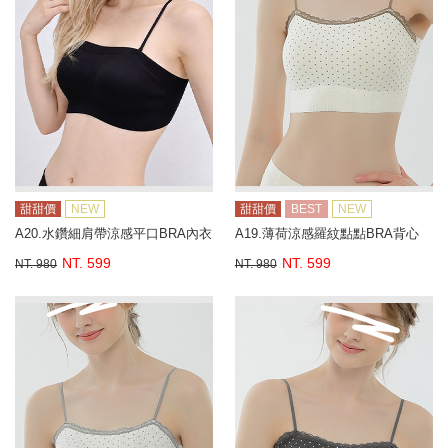
甜甜價
NEW
甜甜價
BEST
NEW
A20.水鑽細肩帶涼感平口BRA內衣
A19.薄荷涼感羅紋點點BRA背心
NT. 599
NT. 599
NT. 980
NT. 980