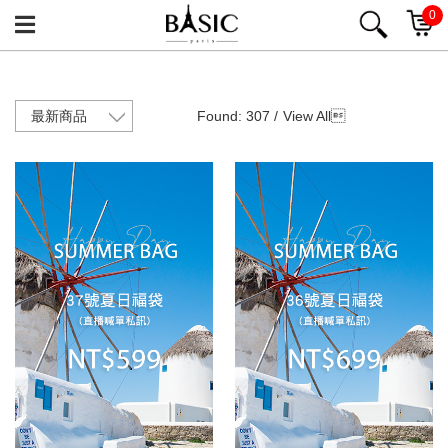
0
Found: 307 /
View All
