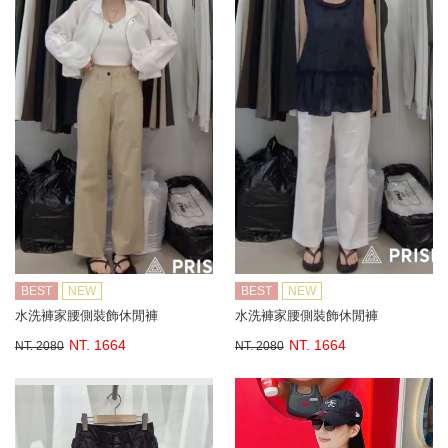
BEST
NEW
BEST
NEW
水洗褲家腰側裝飾休閒褲
水洗褲家腰側裝飾休閒褲
NT. 1664
NT. 1664
NT. 2080
NT. 2080