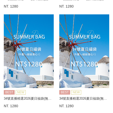
NT. 1280
NT. 1280
BEST
NEW
BEST
NEW
34號直播精選2026夏日福袋(無到付)
34號直播精選2026夏日福袋(無到付)
NT. 1280
NT. 1280