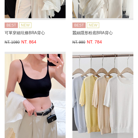
BEST
NEW
BEST
NEW
可單穿細坑條BRA背心
蠶絲隱形粉底BRA背心
NT. 864
NT. 784
NT. 1080
NT. 980