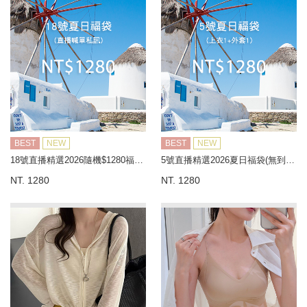
BEST
NEW
BEST
NEW
18號直播精選2026隨機$1280福袋(無到付)
5號直播精選2026夏日福袋(無到付)
NT. 1280
NT. 1280