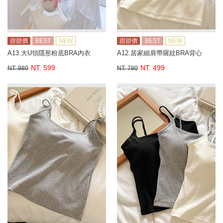
甜甜價
BEST
NEW
甜甜價
BEST
NEW
A13.大U領隱形粉底BRA內衣
A12.居家細肩帶羅紋BRA背心
NT. 599
NT. 499
NT. 980
NT. 780