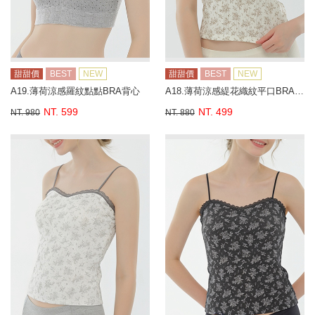
甜甜價
BEST
NEW
甜甜價
BEST
NEW
A19.薄荷涼感羅紋點點BRA背心
A18.薄荷涼感緹花織紋平口BRA背心
NT. 599
NT. 499
NT. 980
NT. 880