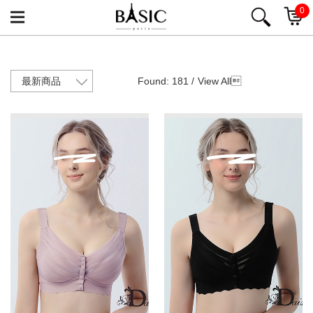
0
Found: 181 /
View All
