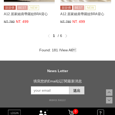
甜甜價
BEST
NEW
甜甜價
BEST
NEW
A12.居家細肩帶羅紋BRA背心
A12.居家細肩帶羅紋BRA背心
NT. 499
NT. 499
NT. 780
NT. 780
1
6
Found: 181 /
View All

News Letter
填寫您的Email以訂閱最新消息
送出
康德科技 系統設計
0