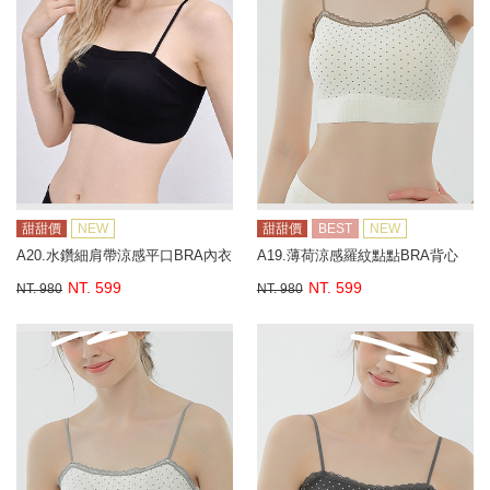
甜甜價
NEW
甜甜價
BEST
NEW
A20.水鑽細肩帶涼感平口BRA內衣
A19.薄荷涼感羅紋點點BRA背心
NT. 599
NT. 599
NT. 980
NT. 980