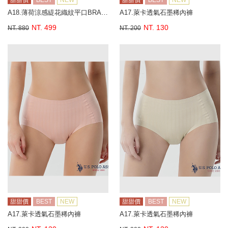
甜甜價
BEST
NEW
甜甜價
BEST
NEW
A18.薄荷涼感緹花織紋平口BRA背心
A17.萊卡透氣石墨稀內褲
NT. 499
NT. 130
NT. 880
NT. 200
甜甜價
BEST
NEW
甜甜價
BEST
NEW
A17.萊卡透氣石墨稀內褲
A17.萊卡透氣石墨稀內褲