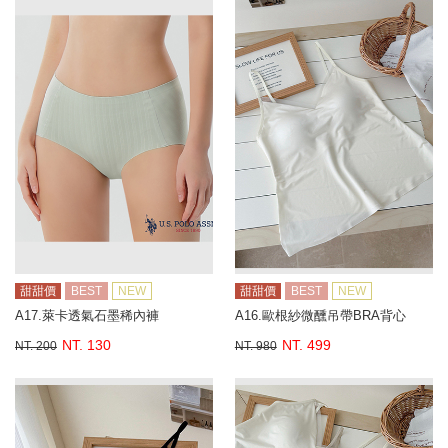
甜甜價
BEST
NEW
甜甜價
BEST
NEW
A17.萊卡透氣石墨稀內褲
A16.歐根紗微醺吊帶BRA背心
NT. 130
NT. 499
NT. 200
NT. 980