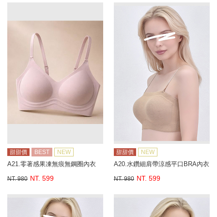
甜甜價
BEST
NEW
甜甜價
NEW
A21.零著感果凍無痕無鋼圈內衣
A20.水鑽細肩帶涼感平口BRA內衣
NT. 599
NT. 599
NT. 980
NT. 980