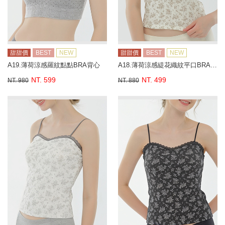
甜甜價
BEST
NEW
甜甜價
BEST
NEW
A19.薄荷涼感羅紋點點BRA背心
A18.薄荷涼感緹花織紋平口BRA背心
NT. 599
NT. 499
NT. 980
NT. 880