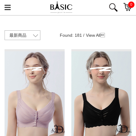
0
Found: 181 /
View All
