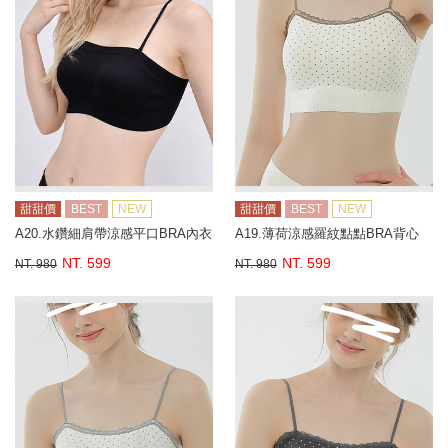
甜甜價
BEST
NEW
甜甜價
BEST
NEW
A20.水鑽細肩帶涼感平口BRA內衣
A19.薄荷涼感羅紋點點BRA背心
NT. 599
NT. 599
NT. 980
NT. 980