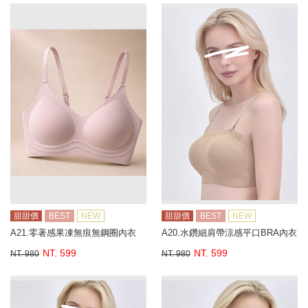
甜甜價
BEST
NEW
甜甜價
BEST
NEW
A21.零著感果凍無痕無鋼圈內衣
A20.水鑽細肩帶涼感平口BRA內衣
NT. 599
NT. 599
NT. 980
NT. 980