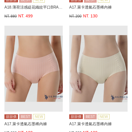
甜甜價
BEST
NEW
甜甜價
BEST
NEW
A18.薄荷涼感緹花織紋平口BRA背心
A17.萊卡透氣石墨稀內褲
NT. 499
NT. 130
NT. 880
NT. 200
甜甜價
BEST
NEW
甜甜價
BEST
NEW
A17.萊卡透氣石墨稀內褲
A17.萊卡透氣石墨稀內褲