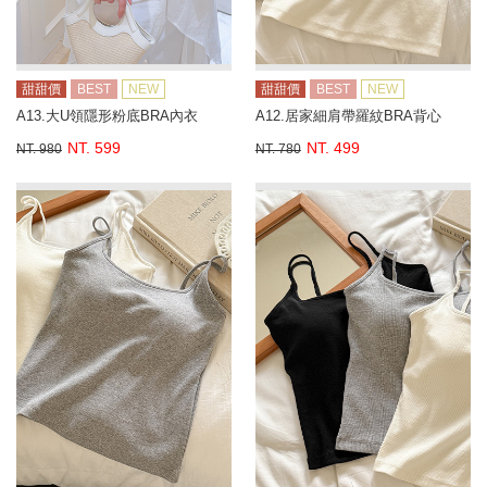
甜甜價
BEST
NEW
甜甜價
BEST
NEW
A13.大U領隱形粉底BRA內衣
A12.居家細肩帶羅紋BRA背心
NT. 599
NT. 499
NT. 980
NT. 780