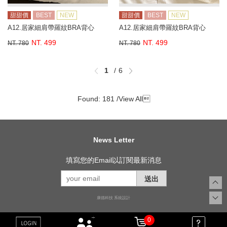
甜甜價
BEST
NEW
甜甜價
BEST
NEW
A12.居家細肩帶羅紋BRA背心
A12.居家細肩帶羅紋BRA背心
NT. 499
NT. 499
NT. 780
NT. 780
1
6
Found: 181 /
View All

News Letter
填寫您的Email以訂閱最新消息
送出
康德科技 系統設計
0