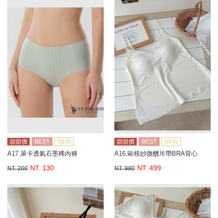
甜甜價
BEST
NEW
甜甜價
BEST
NEW
A17.萊卡透氣石墨稀內褲
A16.歐根紗微醺吊帶BRA背心
NT. 130
NT. 499
NT. 200
NT. 980