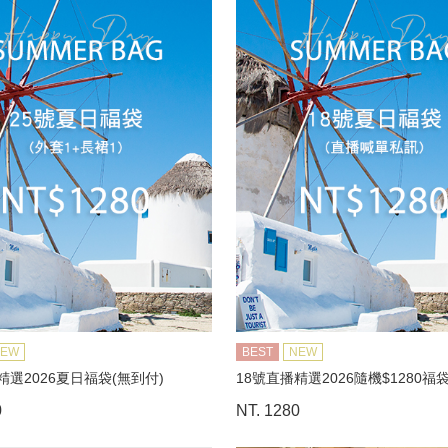
EW
BEST
NEW
精選2026夏日福袋(無到付)
18號直播精選2026隨機$1280福
0
NT. 1280