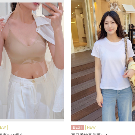
EW
BEST
NEW