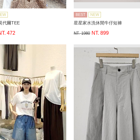
EW
BEST
NEW
代爾TEE
星星家水洗休閒牛仔短褲
NT. 472
NT. 899
NT. 1980