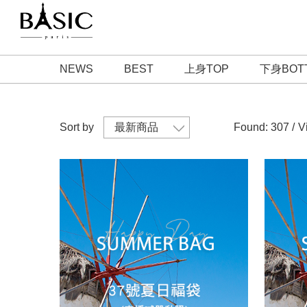
NEWS
BEST
上身TOP
下身BOT
Sort by
Found: 307 /
V