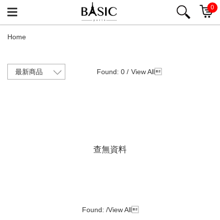
0
Home
Found: 0 /
View All

查無資料
Found: /
View All
