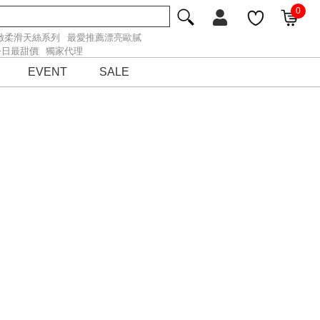
0
緻柔滑天絲系列
最愛推薦漂亮歐膩
今日最甜價
獨家代理
EVENT
SALE