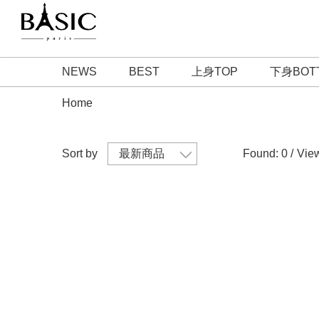
NEWS
BEST
上身TOP
下身BOT
Home
Sort by
Found: 0 /
Vie