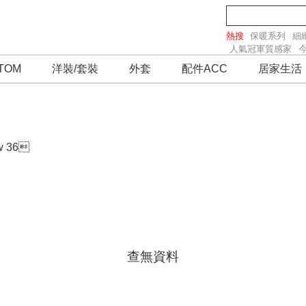
熱搜
保暖系列
細
人氣冠軍質感家
TOM
洋裝/套裝
外套
配件ACC
居家生活
w 36

查無資料