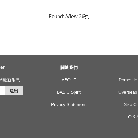
Found: /
View 36

er
關於我們
訂閱最新消息
ABOUT
Domest
送出
BASIC Spirit
Overse
Privacy Statement
Size
Q &