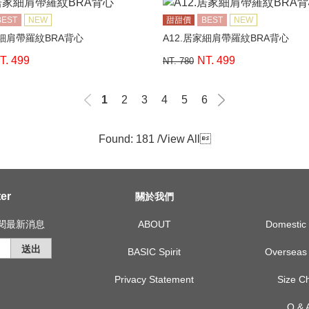
BEST
NEW
甜甜價
BEST
NEW
家細肩帶羅紋BRA背心
A12.居家細肩帶羅紋BRA背心
T. 499
NT. 499
NT. 780
1
2
3
4
5
6
Found: 181 /
View All

er
關於我們
訂閱最新消息
ABOUT
Domest
送出
BASIC Spirit
Overse
Privacy Statement
Size
Q &