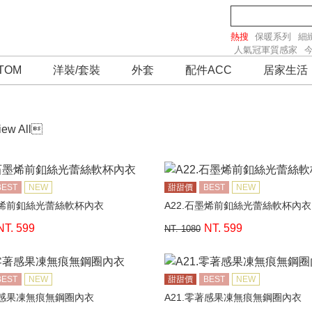
熱搜
保暖系列
細
人氣冠軍質感家
TOM
洋裝/套裝
外套
配件ACC
居家生活
iew All

BEST
NEW
甜甜價
BEST
NEW
墨烯前釦絲光蕾絲軟杯內衣
A22.石墨烯前釦絲光蕾絲軟杯內衣
NT. 599
NT. 599
NT. 1080
BEST
NEW
甜甜價
BEST
NEW
著感果凍無痕無鋼圈內衣
A21.零著感果凍無痕無鋼圈內衣