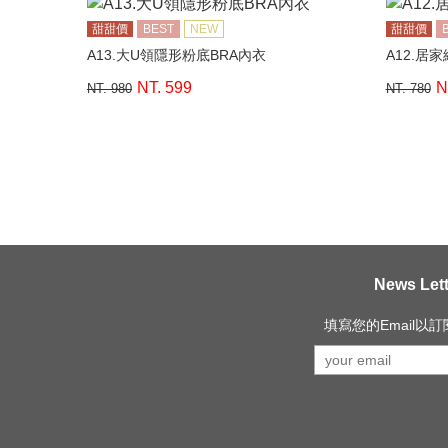
甜甜價
BEST
NEW
甜甜價
A13.大U領隱形粉底BRA內衣
A12.居
NT. 599
N
NT. 980
NT. 780
News Lett
填寫您的Email以