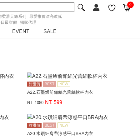
0
緻柔滑天絲系列
最愛推薦漂亮歐膩
今日最甜價
獨家代理
EVENT
SALE
甜甜價
BEST
NEW
A22.石墨烯前釦絲光蕾絲軟杯內衣
NT. 599
NT. 1080
甜甜價
BEST
NEW
A20.水鑽細肩帶涼感平口BRA內衣