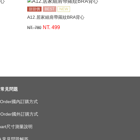
甜甜價
BEST
NEW
A12.居家細肩帶羅紋BRA背心
NT. 499
NT. 780
常見問題
ic Order國內訂購方式
as Order國外訂購方式
 Chart尺寸測量說明
 A 常見問題解答