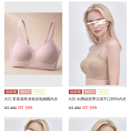
甜甜價
BEST
NEW
甜甜價
BEST
NEW
A21.零著感果凍無痕無鋼圈內衣
A20.水鑽細肩帶涼感平口BRA內衣
NT. 599
NT. 599
NT. 980
NT. 980