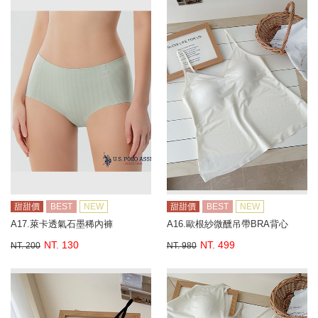
甜甜價
BEST
NEW
甜甜價
BEST
NEW
A17.萊卡透氣石墨稀內褲
A16.歐根紗微醺吊帶BRA背心
NT. 130
NT. 499
NT. 200
NT. 980