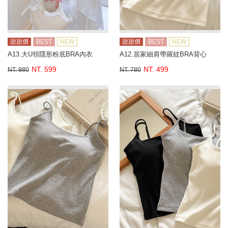
甜甜價
BEST
NEW
甜甜價
BEST
NEW
A13.大U領隱形粉底BRA內衣
A12.居家細肩帶羅紋BRA背心
NT. 599
NT. 499
NT. 980
NT. 780