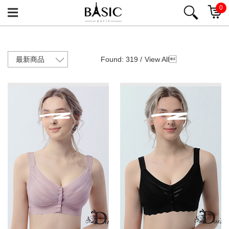
0
Found: 319 /
View All
