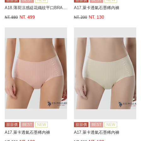
甜甜價
BEST
NEW
甜甜價
BEST
NEW
A18.薄荷涼感緹花織紋平口BRA背心
A17.萊卡透氣石墨稀內褲
NT. 499
NT. 130
NT. 880
NT. 200
甜甜價
BEST
NEW
甜甜價
BEST
NEW
A17.萊卡透氣石墨稀內褲
A17.萊卡透氣石墨稀內褲