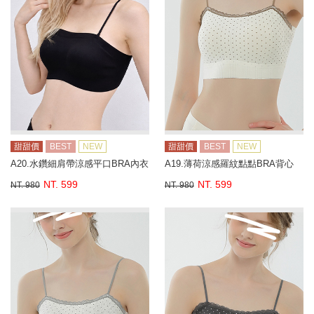
甜甜價
BEST
NEW
甜甜價
BEST
NEW
A20.水鑽細肩帶涼感平口BRA內衣
A19.薄荷涼感羅紋點點BRA背心
NT. 599
NT. 599
NT. 980
NT. 980