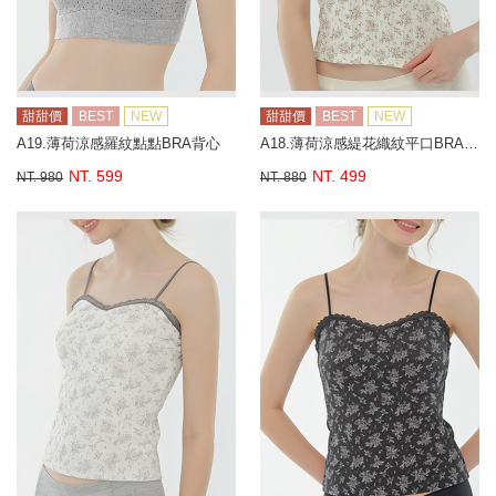
甜甜價
BEST
NEW
甜甜價
BEST
NEW
A19.薄荷涼感羅紋點點BRA背心
A18.薄荷涼感緹花織紋平口BRA背心
NT. 599
NT. 499
NT. 980
NT. 880