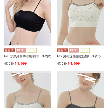
甜甜價
BEST
NEW
甜甜價
BEST
NEW
A20.水鑽細肩帶涼感平口BRA內衣
A19.薄荷涼感羅紋點點BRA背心
NT. 599
NT. 599
NT. 980
NT. 980