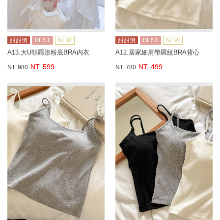
甜甜價
BEST
NEW
甜甜價
BEST
NEW
A13.大U領隱形粉底BRA內衣
A12.居家細肩帶羅紋BRA背心
NT. 599
NT. 499
NT. 980
NT. 780