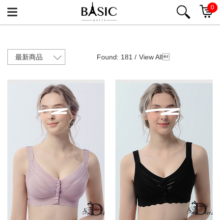
0
Found: 181 /
View All
