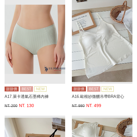
甜甜價
BEST
NEW
甜甜價
BEST
NEW
A17.萊卡透氣石墨稀內褲
A16.歐根紗微醺吊帶BRA背心
NT. 130
NT. 499
NT. 200
NT. 980