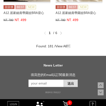
甜甜價
BEST
NEW
甜甜價
BEST
NEW
A12.居家細肩帶羅紋BRA背心
A12.居家細肩帶羅紋BRA背心
NT. 499
NT. 499
NT. 780
NT. 780
1
6
Found: 181 /
View All

News Letter
填寫您的Email以訂閱最新消息
送出
康德科技 系統設計
0