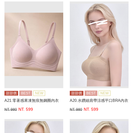
甜甜價
BEST
NEW
甜甜價
BEST
NEW
A21.零著感果凍無痕無鋼圈內衣
A20.水鑽細肩帶涼感平口BRA內衣
NT. 599
NT. 599
NT. 980
NT. 980