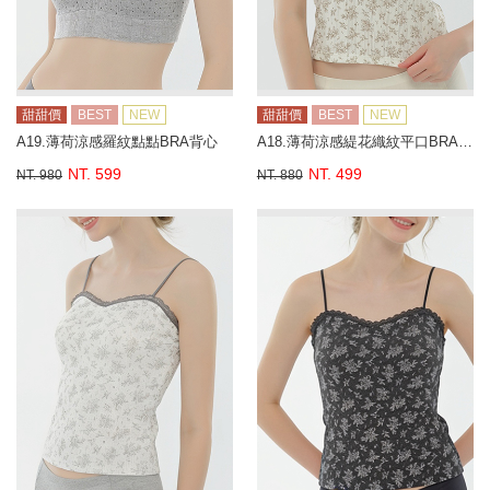
甜甜價
BEST
NEW
甜甜價
BEST
NEW
A19.薄荷涼感羅紋點點BRA背心
A18.薄荷涼感緹花織紋平口BRA背心
NT. 599
NT. 499
NT. 980
NT. 880