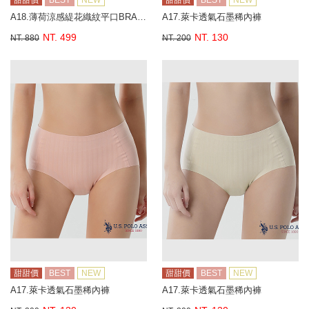
甜甜價
BEST
NEW
甜甜價
BEST
NEW
A18.薄荷涼感緹花織紋平口BRA背心
A17.萊卡透氣石墨稀內褲
NT. 499
NT. 130
NT. 880
NT. 200
甜甜價
BEST
NEW
甜甜價
BEST
NEW
A17.萊卡透氣石墨稀內褲
A17.萊卡透氣石墨稀內褲