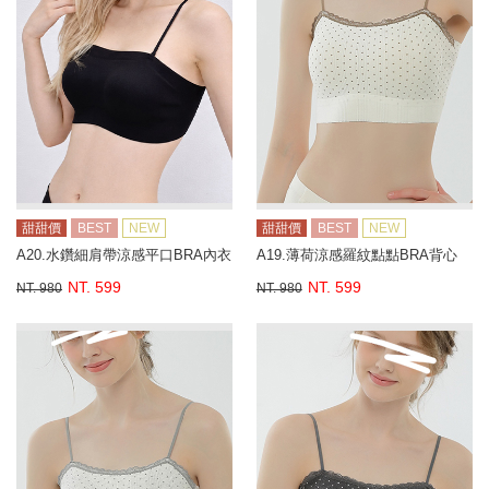
甜甜價
BEST
NEW
甜甜價
BEST
NEW
A20.水鑽細肩帶涼感平口BRA內衣
A19.薄荷涼感羅紋點點BRA背心
NT. 599
NT. 599
NT. 980
NT. 980