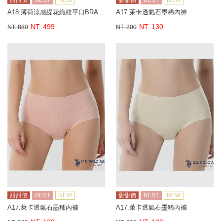
甜甜價
BEST
NEW
甜甜價
BEST
NEW
A18.薄荷涼感緹花織紋平口BRA背心
A17.萊卡透氣石墨稀內褲
NT. 499
NT. 130
NT. 880
NT. 200
甜甜價
BEST
NEW
甜甜價
BEST
NEW
A17.萊卡透氣石墨稀內褲
A17.萊卡透氣石墨稀內褲