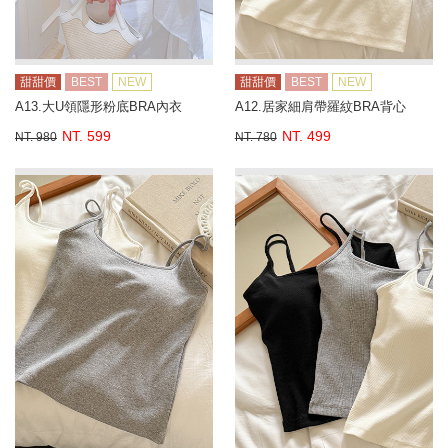
甜甜價
BEST
NEW
甜甜價
BEST
NEW
A13.大U領隱形粉底BRA內衣
A12.居家細肩帶羅紋BRA背心
NT. 599
NT. 499
NT. 980
NT. 780