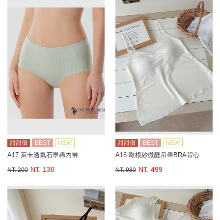
甜甜價
BEST
NEW
甜甜價
BEST
NEW
A17.萊卡透氣石墨稀內褲
A16.歐根紗微醺吊帶BRA背心
NT. 130
NT. 499
NT. 200
NT. 980