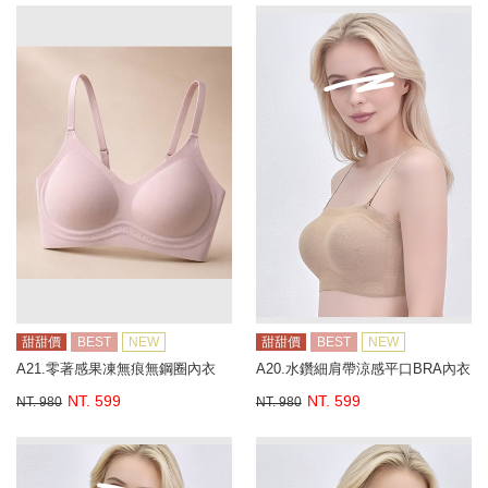
甜甜價
BEST
NEW
甜甜價
BEST
NEW
A21.零著感果凍無痕無鋼圈內衣
A20.水鑽細肩帶涼感平口BRA內衣
NT. 599
NT. 599
NT. 980
NT. 980