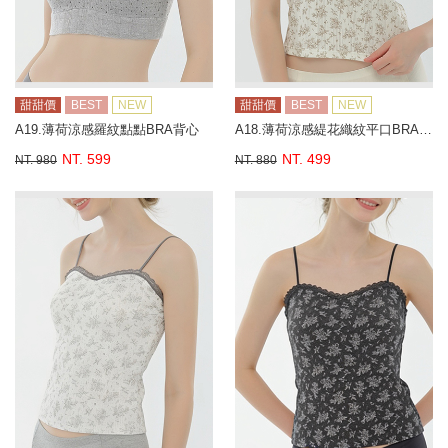
甜甜價
BEST
NEW
甜甜價
BEST
NEW
A19.薄荷涼感羅紋點點BRA背心
A18.薄荷涼感緹花織紋平口BRA背心
NT. 599
NT. 499
NT. 980
NT. 880