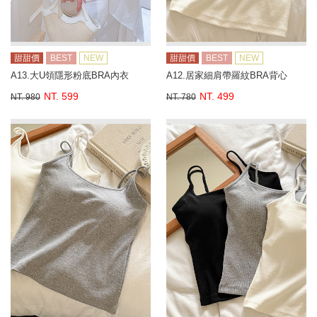
甜甜價
BEST
NEW
甜甜價
BEST
NEW
A13.大U領隱形粉底BRA內衣
A12.居家細肩帶羅紋BRA背心
NT. 599
NT. 499
NT. 980
NT. 780