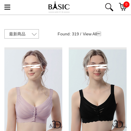
0
Found: 319 /
View All
