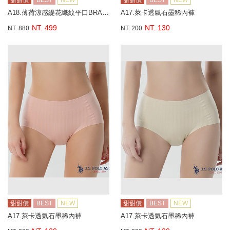
甜甜價
BEST
NEW
甜甜價
BEST
NEW
A18.薄荷涼感緹花織紋平口BRA背心
A17.萊卡透氣石墨稀內褲
NT. 499
NT. 130
NT. 880
NT. 200
甜甜價
BEST
NEW
甜甜價
BEST
NEW
A17.萊卡透氣石墨稀內褲
A17.萊卡透氣石墨稀內褲