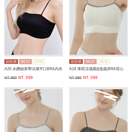
甜甜價
BEST
NEW
甜甜價
BEST
NEW
A20.水鑽細肩帶涼感平口BRA內衣
A19.薄荷涼感羅紋點點BRA背心
NT. 599
NT. 599
NT. 980
NT. 980