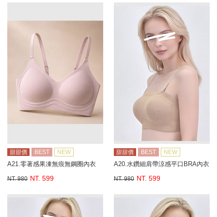
甜甜價
BEST
NEW
甜甜價
BEST
NEW
A21.零著感果凍無痕無鋼圈內衣
A20.水鑽細肩帶涼感平口BRA內衣
NT. 599
NT. 599
NT. 980
NT. 980