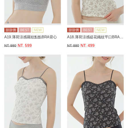
甜甜價
BEST
NEW
甜甜價
BEST
NEW
A19.薄荷涼感羅紋點點BRA背心
A18.薄荷涼感緹花織紋平口BRA背心
NT. 599
NT. 499
NT. 980
NT. 880