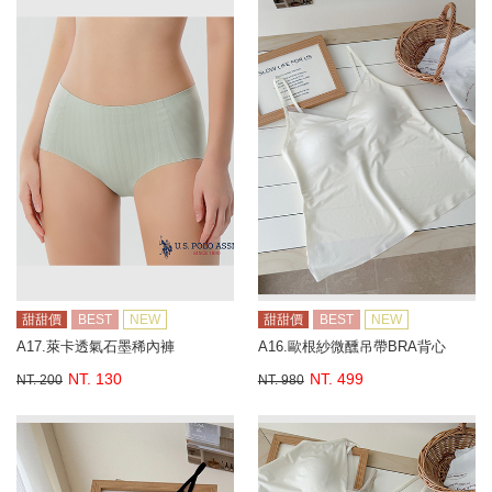
甜甜價
BEST
NEW
甜甜價
BEST
NEW
A17.萊卡透氣石墨稀內褲
A16.歐根紗微醺吊帶BRA背心
NT. 130
NT. 499
NT. 200
NT. 980