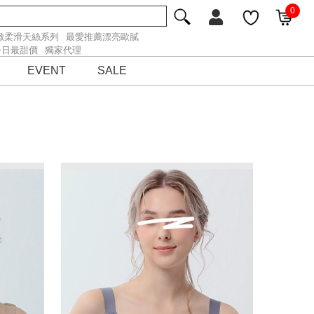
0
緻柔滑天絲系列
最愛推薦漂亮歐膩
今日最甜價
獨家代理
EVENT
SALE