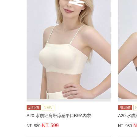
甜甜價
NEW
甜甜價
A20.水鑽細肩帶涼感平口BRA內衣
A20.水
NT. 599
N
NT. 980
NT. 980