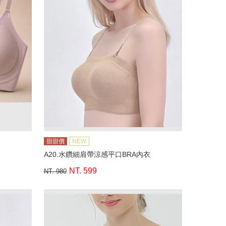
甜甜價
NEW
A20.水鑽細肩帶涼感平口BRA內衣
NT. 599
NT. 980