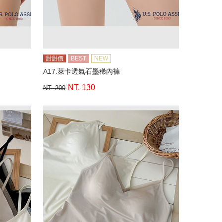
甜甜價
BEST
NEW
A17.萊卡透氣石墨稀內褲
NT. 130
NT. 200