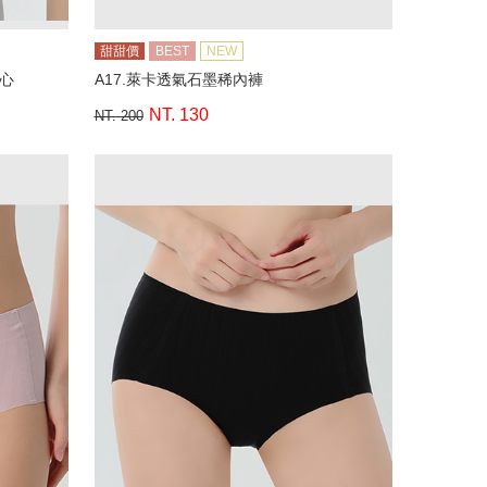
甜甜價
BEST
NEW
背心
A17.萊卡透氣石墨稀內褲
NT. 130
NT. 200