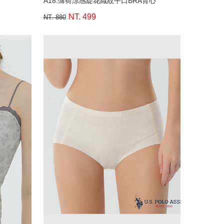
A18.薄荷涼感緹花織紋平口BRA背心
NT. 499
NT. 880