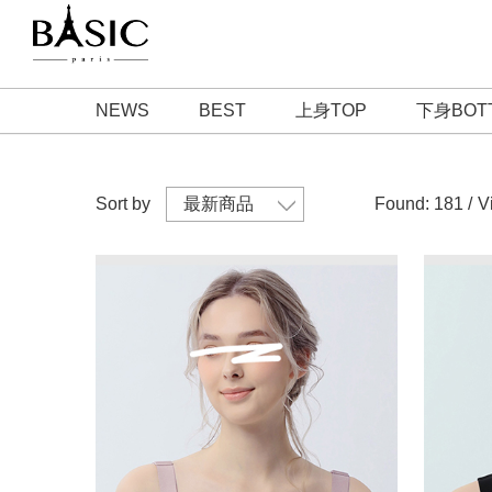
NEWS
BEST
上身TOP
下身BOT
Sort by
Found: 181 /
V