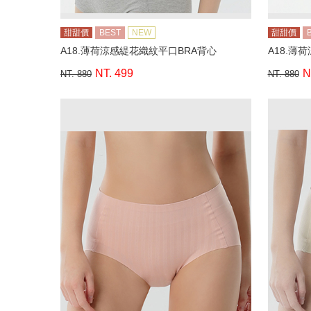
甜甜價
BEST
NEW
甜甜價
A18.薄荷涼感緹花織紋平口BRA背心
A18.薄
NT. 499
N
NT. 880
NT. 880