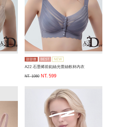
甜甜價
BEST
NEW
A22.石墨烯前釦絲光蕾絲軟杯內衣
NT. 599
NT. 1080