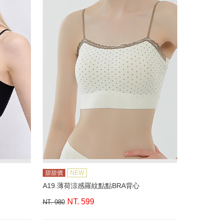
甜甜價
NEW
A19.薄荷涼感羅紋點點BRA背心
NT. 599
NT. 980