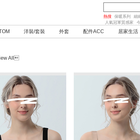
熱搜
保暖系列
細
人氣冠軍質感家
TOM
洋裝/套裝
外套
配件ACC
居家生活
iew All
