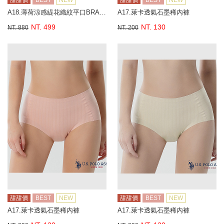
甜甜價
BEST
NEW
甜甜價
BEST
NEW
A18.薄荷涼感緹花織紋平口BRA背心
A17.萊卡透氣石墨稀內褲
NT. 499
NT. 130
NT. 880
NT. 200
甜甜價
BEST
NEW
甜甜價
BEST
NEW
A17.萊卡透氣石墨稀內褲
A17.萊卡透氣石墨稀內褲