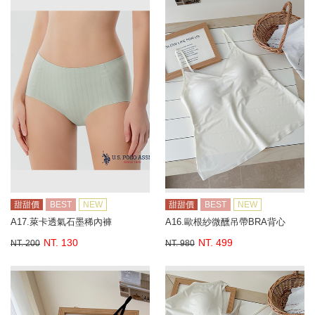
甜甜價
BEST
NEW
甜甜價
BEST
NEW
A17.萊卡透氣石墨稀內褲
A16.歐根紗微醺吊帶BRA背心
NT. 130
NT. 499
NT. 200
NT. 980