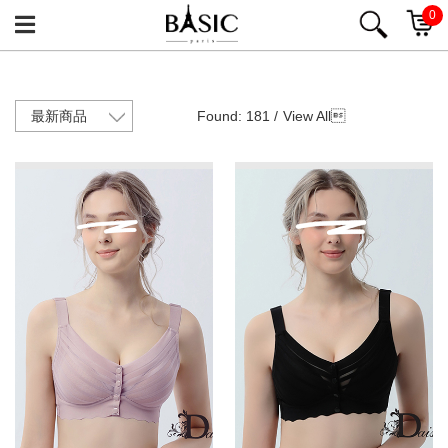
0
Found: 181 /
View All
