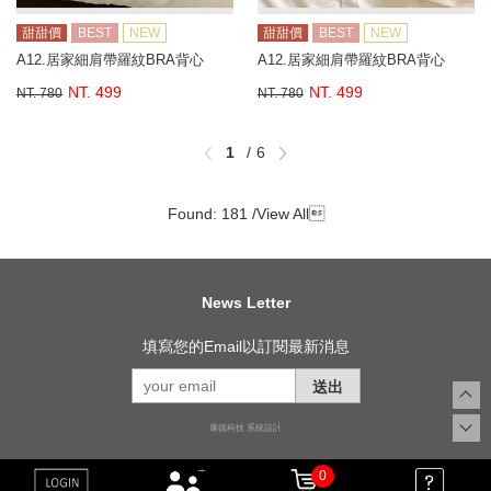
甜甜價
BEST
NEW
甜甜價
BEST
NEW
A12.居家細肩帶羅紋BRA背心
A12.居家細肩帶羅紋BRA背心
NT. 499
NT. 499
NT. 780
NT. 780
1
6
Found: 181 /
View All

News Letter
填寫您的Email以訂閱最新消息
送出
康德科技 系統設計
0