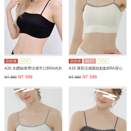
甜甜價
NEW
甜甜價
BEST
NEW
A20.水鑽細肩帶涼感平口BRA內衣
A19.薄荷涼感羅紋點點BRA背心
NT. 599
NT. 599
NT. 980
NT. 980