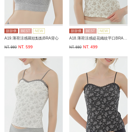
甜甜價
BEST
NEW
甜甜價
BEST
NEW
A19.薄荷涼感羅紋點點BRA背心
A18.薄荷涼感緹花織紋平口BRA背心
NT. 599
NT. 499
NT. 980
NT. 880