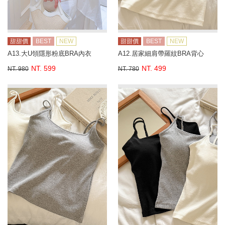
甜甜價
BEST
NEW
甜甜價
BEST
NEW
A13.大U領隱形粉底BRA內衣
A12.居家細肩帶羅紋BRA背心
NT. 599
NT. 499
NT. 980
NT. 780