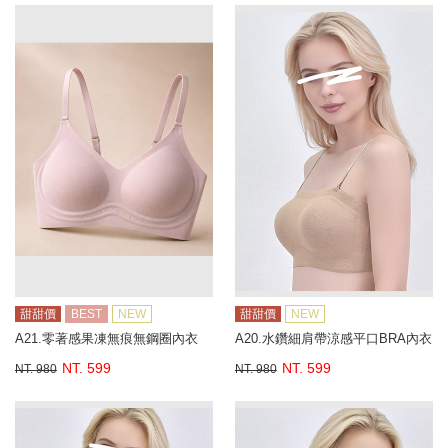
甜甜價
BEST
NEW
甜甜價
NEW
A21.零著感果凍無痕無鋼圈內衣
A20.水鑽細肩帶涼感平口BRA內衣
NT. 599
NT. 599
NT. 980
NT. 980