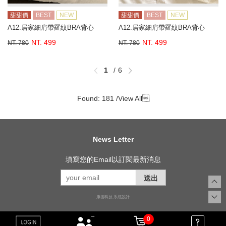
甜甜價
BEST
NEW
甜甜價
BEST
NEW
A12.居家細肩帶羅紋BRA背心
A12.居家細肩帶羅紋BRA背心
NT. 499
NT. 499
NT. 780
NT. 780
1
6
Found: 181 /
View All

News Letter
填寫您的Email以訂閱最新消息
送出
康德科技 系統設計
0