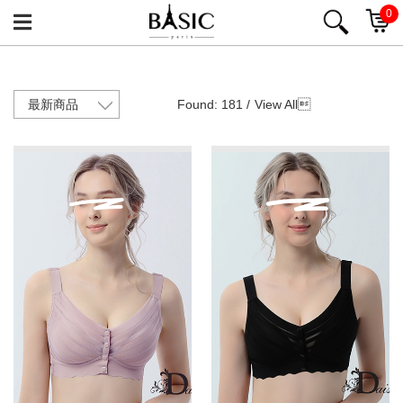
0
Found: 181 /
View All
