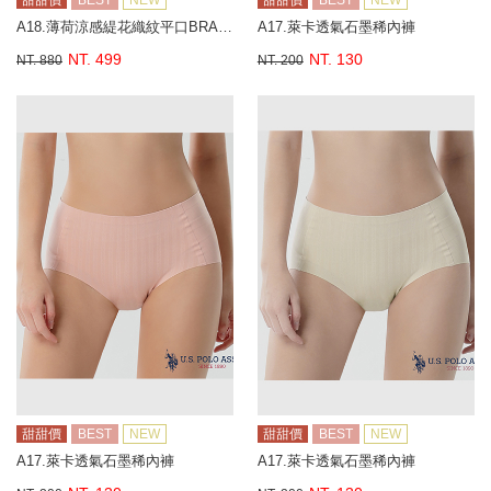
甜甜價
BEST
NEW
甜甜價
BEST
NEW
A18.薄荷涼感緹花織紋平口BRA背心
A17.萊卡透氣石墨稀內褲
NT. 499
NT. 130
NT. 880
NT. 200
甜甜價
BEST
NEW
甜甜價
BEST
NEW
A17.萊卡透氣石墨稀內褲
A17.萊卡透氣石墨稀內褲