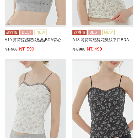
甜甜價
BEST
NEW
甜甜價
BEST
NEW
A19.薄荷涼感羅紋點點BRA背心
A18.薄荷涼感緹花織紋平口BRA背心
NT. 599
NT. 499
NT. 980
NT. 880