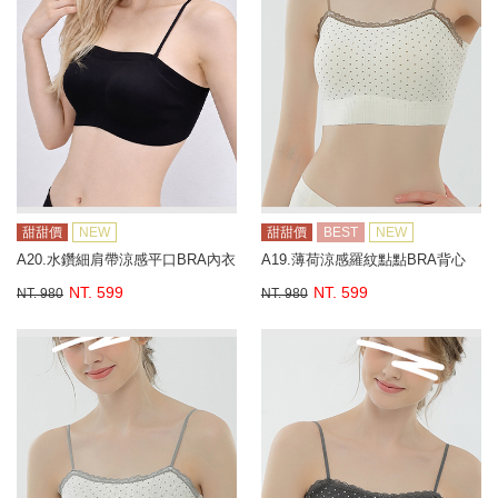
甜甜價
NEW
甜甜價
BEST
NEW
A20.水鑽細肩帶涼感平口BRA內衣
A19.薄荷涼感羅紋點點BRA背心
NT. 599
NT. 599
NT. 980
NT. 980