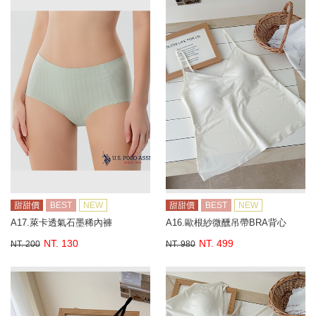
甜甜價
BEST
NEW
甜甜價
BEST
NEW
A17.萊卡透氣石墨稀內褲
A16.歐根紗微醺吊帶BRA背心
NT. 130
NT. 499
NT. 200
NT. 980