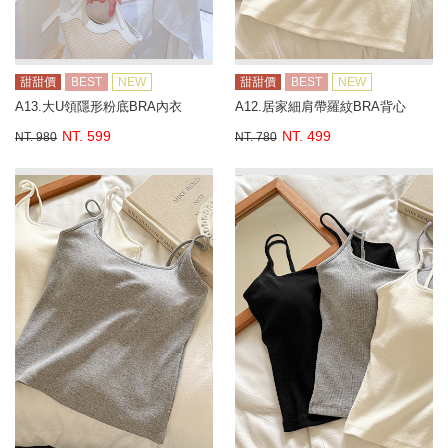
甜甜價
BEST
NEW
甜甜價
BEST
NEW
A13.大U領隱形粉底BRA內衣
A12.居家細肩帶羅紋BRA背心
NT. 599
NT. 499
NT. 980
NT. 780