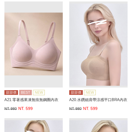
甜甜價
BEST
NEW
甜甜價
NEW
A21.零著感果凍無痕無鋼圈內衣
A20.水鑽細肩帶涼感平口BRA內衣
NT. 599
NT. 599
NT. 980
NT. 980