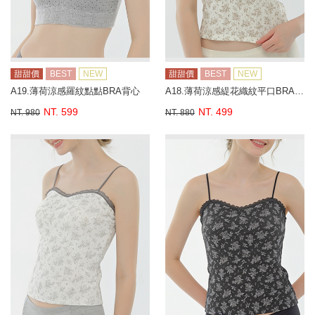
甜甜價
BEST
NEW
甜甜價
BEST
NEW
A19.薄荷涼感羅紋點點BRA背心
A18.薄荷涼感緹花織紋平口BRA背心
NT. 599
NT. 499
NT. 980
NT. 880