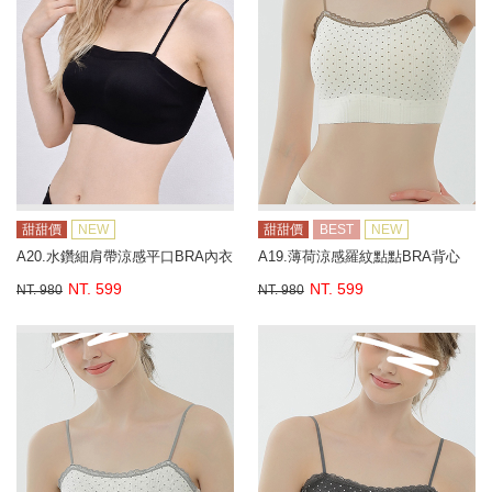
甜甜價
NEW
甜甜價
BEST
NEW
A20.水鑽細肩帶涼感平口BRA內衣
A19.薄荷涼感羅紋點點BRA背心
NT. 599
NT. 599
NT. 980
NT. 980