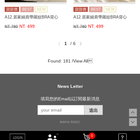
甜甜價
BEST
NEW
甜甜價
BEST
NEW
A12.居家細肩帶羅紋BRA背心
A12.居家細肩帶羅紋BRA背心
NT. 499
NT. 499
NT. 780
NT. 780
1
6
Found: 181 /
View All

News Letter
填寫您的Email以訂閱最新消息
送出
康德科技 系統設計
0