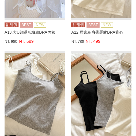
甜甜價
BEST
NEW
甜甜價
BEST
NEW
A13.大U領隱形粉底BRA內衣
A12.居家細肩帶羅紋BRA背心
NT. 599
NT. 499
NT. 980
NT. 780