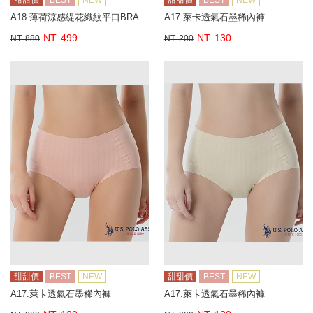
甜甜價
BEST
NEW
甜甜價
BEST
NEW
A18.薄荷涼感緹花織紋平口BRA背心
A17.萊卡透氣石墨稀內褲
NT. 499
NT. 130
NT. 880
NT. 200
甜甜價
BEST
NEW
甜甜價
BEST
NEW
A17.萊卡透氣石墨稀內褲
A17.萊卡透氣石墨稀內褲