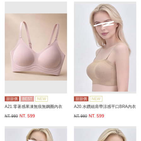
甜甜價
BEST
NEW
甜甜價
NEW
A21.零著感果凍無痕無鋼圈內衣
A20.水鑽細肩帶涼感平口BRA內衣
NT. 599
NT. 599
NT. 980
NT. 980