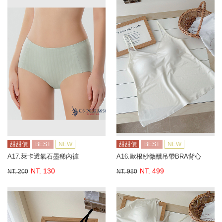
甜甜價
BEST
NEW
甜甜價
BEST
NEW
A17.萊卡透氣石墨稀內褲
A16.歐根紗微醺吊帶BRA背心
NT. 130
NT. 499
NT. 200
NT. 980