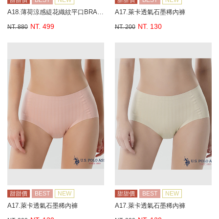
甜甜價
BEST
NEW
甜甜價
BEST
NEW
A18.薄荷涼感緹花織紋平口BRA背心
A17.萊卡透氣石墨稀內褲
NT. 499
NT. 130
NT. 880
NT. 200
甜甜價
BEST
NEW
甜甜價
BEST
NEW
A17.萊卡透氣石墨稀內褲
A17.萊卡透氣石墨稀內褲