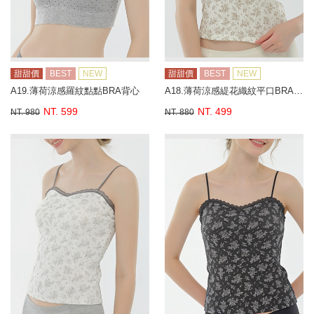
甜甜價
BEST
NEW
甜甜價
BEST
NEW
A19.薄荷涼感羅紋點點BRA背心
A18.薄荷涼感緹花織紋平口BRA背心
NT. 599
NT. 499
NT. 980
NT. 880