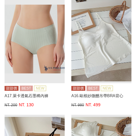
甜甜價
BEST
NEW
甜甜價
BEST
NEW
A17.萊卡透氣石墨稀內褲
A16.歐根紗微醺吊帶BRA背心
NT. 130
NT. 499
NT. 200
NT. 980