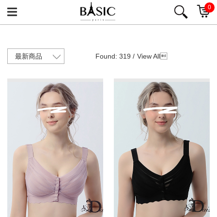
0
Found: 319 /
View All
