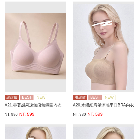
甜甜價
BEST
NEW
甜甜價
BEST
NEW
A21.零著感果凍無痕無鋼圈內衣
A20.水鑽細肩帶涼感平口BRA內衣
NT. 599
NT. 599
NT. 980
NT. 980