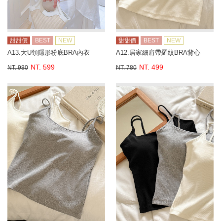
甜甜價
BEST
NEW
甜甜價
BEST
NEW
A13.大U領隱形粉底BRA內衣
A12.居家細肩帶羅紋BRA背心
NT. 599
NT. 499
NT. 980
NT. 780