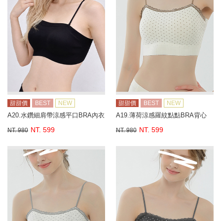
甜甜價
BEST
NEW
甜甜價
BEST
NEW
A20.水鑽細肩帶涼感平口BRA內衣
A19.薄荷涼感羅紋點點BRA背心
NT. 599
NT. 599
NT. 980
NT. 980