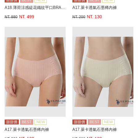
甜甜價
BEST
NEW
甜甜價
BEST
NEW
A18.薄荷涼感緹花織紋平口BRA背心
A17.萊卡透氣石墨稀內褲
NT. 499
NT. 130
NT. 880
NT. 200
甜甜價
BEST
NEW
甜甜價
BEST
NEW
A17.萊卡透氣石墨稀內褲
A17.萊卡透氣石墨稀內褲