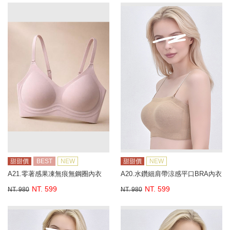
甜甜價
BEST
NEW
甜甜價
NEW
A21.零著感果凍無痕無鋼圈內衣
A20.水鑽細肩帶涼感平口BRA內衣
NT. 599
NT. 599
NT. 980
NT. 980