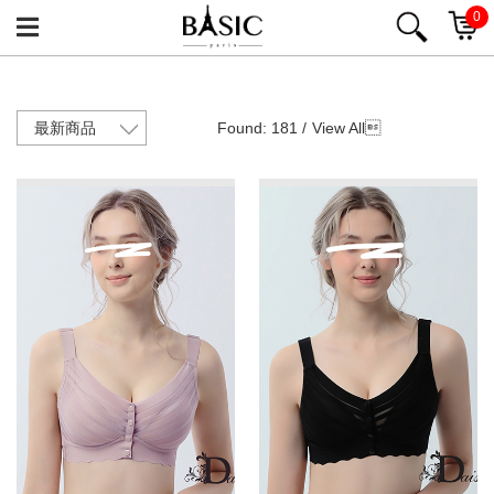
0
Found: 181 /
View All
