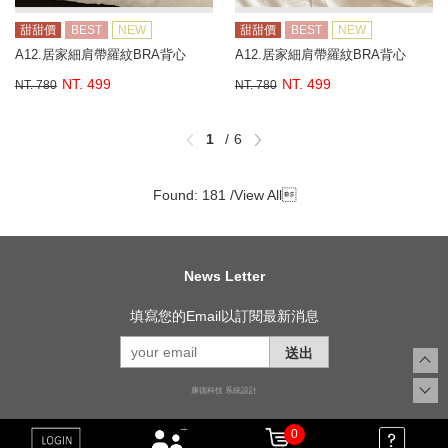
甜甜價
BEST
NEW
甜甜價
BEST
NEW
A12.居家細肩帶羅紋BRA背心
A12.居家細肩帶羅紋BRA背心
NT. 499
NT. 499
NT. 780
NT. 780
1
6
Found: 181 /
View All

News Letter
填寫您的Email以訂閱最新消息
送出
康德科技 系統設計
0