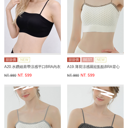
甜甜價
NEW
甜甜價
BEST
NEW
A20.水鑽細肩帶涼感平口BRA內衣
A19.薄荷涼感羅紋點點BRA背心
NT. 599
NT. 599
NT. 980
NT. 980