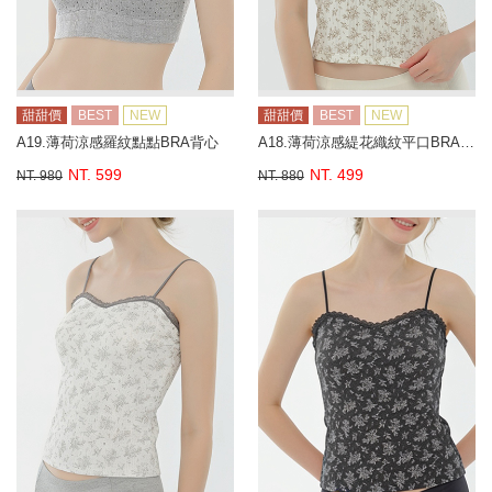
甜甜價
BEST
NEW
甜甜價
BEST
NEW
A19.薄荷涼感羅紋點點BRA背心
A18.薄荷涼感緹花織紋平口BRA背心
NT. 599
NT. 499
NT. 980
NT. 880