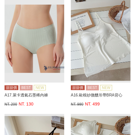
甜甜價
BEST
NEW
甜甜價
BEST
NEW
A17.萊卡透氣石墨稀內褲
A16.歐根紗微醺吊帶BRA背心
NT. 130
NT. 499
NT. 200
NT. 980