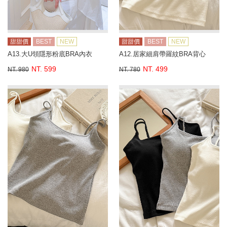
甜甜價
BEST
NEW
甜甜價
BEST
NEW
A13.大U領隱形粉底BRA內衣
A12.居家細肩帶羅紋BRA背心
NT. 599
NT. 499
NT. 980
NT. 780