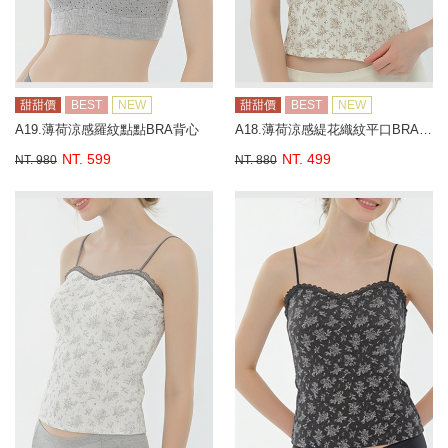
甜甜價
BEST
NEW
甜甜價
BEST
NEW
A19.薄荷涼感羅紋點點BRA背心
A18.薄荷涼感緹花織紋平口BRA背心
NT. 599
NT. 499
NT. 980
NT. 880