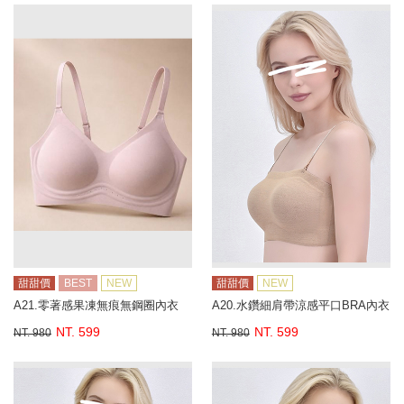
甜甜價
BEST
NEW
甜甜價
NEW
A21.零著感果凍無痕無鋼圈內衣
A20.水鑽細肩帶涼感平口BRA內衣
NT. 599
NT. 599
NT. 980
NT. 980