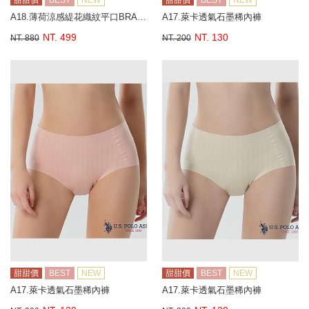
甜甜價
BEST
NEW
甜甜價
BEST
NEW
A18.薄荷涼感緹花織紋平口BRA背心
A17.萊卡透氣石墨稀內褲
NT. 499
NT. 130
NT. 880
NT. 200
甜甜價
BEST
NEW
甜甜價
BEST
NEW
A17.萊卡透氣石墨稀內褲
A17.萊卡透氣石墨稀內褲