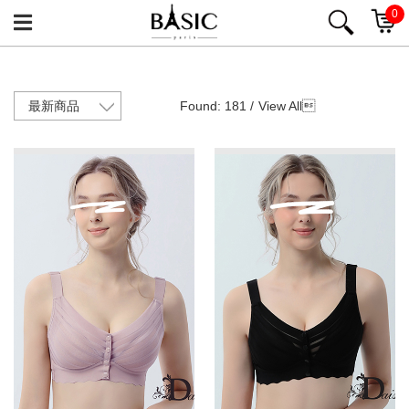
0
Found: 181 /
View All
