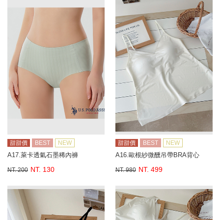
甜甜價
BEST
NEW
甜甜價
BEST
NEW
A17.萊卡透氣石墨稀內褲
A16.歐根紗微醺吊帶BRA背心
NT. 130
NT. 499
NT. 200
NT. 980