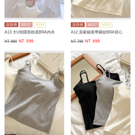
甜甜價
BEST
NEW
甜甜價
BEST
NEW
A13.大U領隱形粉底BRA內衣
A12.居家細肩帶羅紋BRA背心
NT. 599
NT. 499
NT. 980
NT. 780