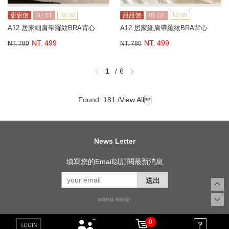
甜甜價
BEST
NEW
甜甜價
BEST
NEW
A12.居家細肩帶羅紋BRA背心
A12.居家細肩帶羅紋BRA背心
NT. 499
NT. 499
NT. 780
NT. 780
1
6
Found: 181 /
View All

News Letter
填寫您的Email以訂閱最新消息
送出
康德科技 系統設計
0