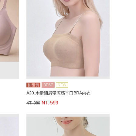
甜甜價
BEST
NEW
A20.水鑽細肩帶涼感平口BRA內衣
NT. 599
NT. 980