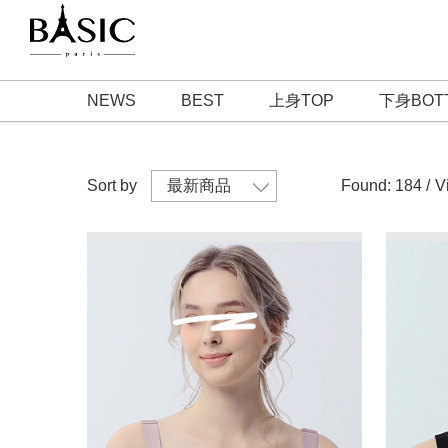
NEWS
BEST
上身TOP
下身BOT
Sort by
Found: 184 /
V