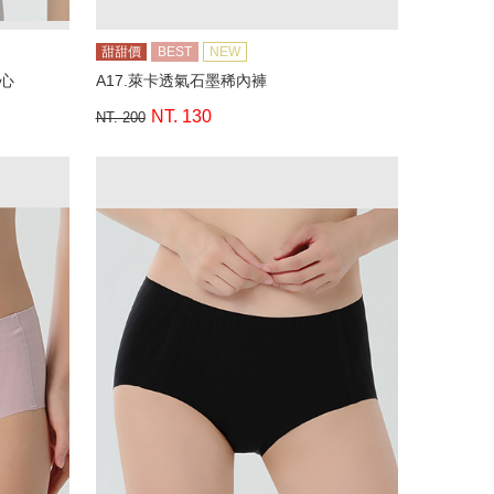
甜甜價
BEST
NEW
背心
A17.萊卡透氣石墨稀內褲
NT. 130
NT. 200