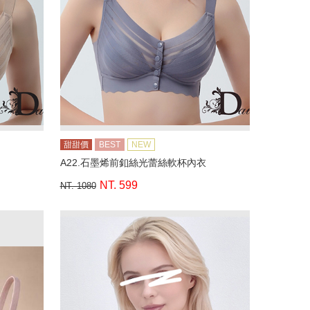
甜甜價
BEST
NEW
A22.石墨烯前釦絲光蕾絲軟杯內衣
NT. 599
NT. 1080