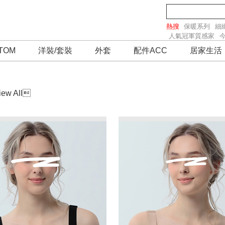
熱搜
保暖系列
細
人氣冠軍質感家
TOM
洋裝/套裝
外套
配件ACC
居家生活
iew All
