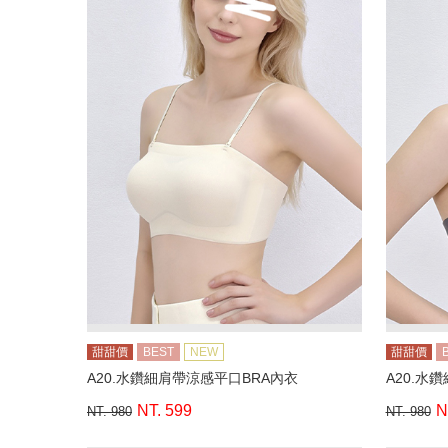
甜甜價
BEST
NEW
甜甜價
A20.水鑽細肩帶涼感平口BRA內衣
A20.水
NT. 599
N
NT. 980
NT. 980