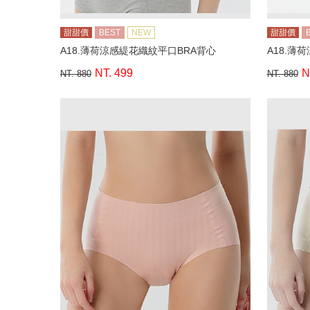
甜甜價
BEST
NEW
甜甜價
A18.薄荷涼感緹花織紋平口BRA背心
A18.薄
NT. 499
N
NT. 880
NT. 880