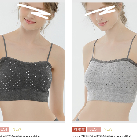
BEST
NEW
甜甜價
BEST
NEW