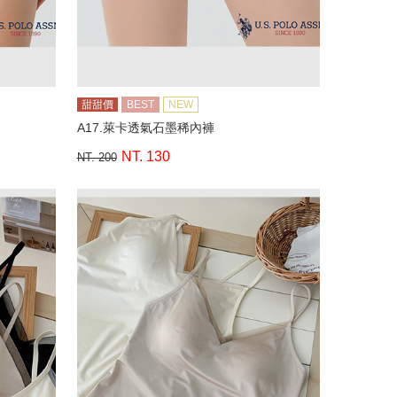
甜甜價
BEST
NEW
A17.萊卡透氣石墨稀內褲
NT. 130
NT. 200