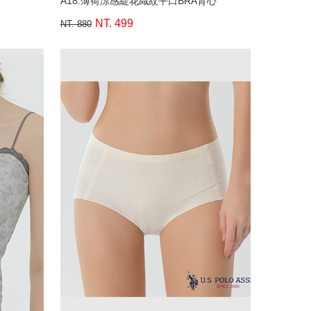
A18.薄荷涼感緹花織紋平口BRA背心
NT. 499
NT. 880