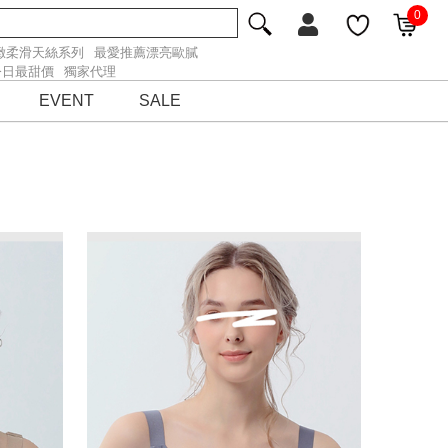
0
緻柔滑天絲系列
最愛推薦漂亮歐膩
今日最甜價
獨家代理
EVENT
SALE