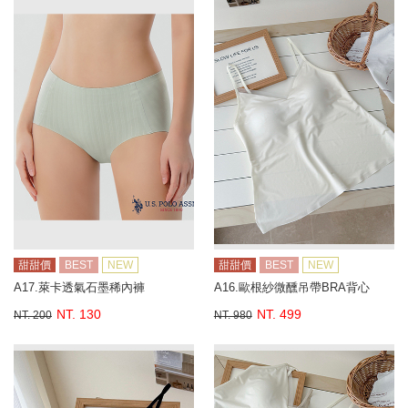
甜甜價
BEST
NEW
甜甜價
BEST
NEW
A17.萊卡透氣石墨稀內褲
A16.歐根紗微醺吊帶BRA背心
NT. 130
NT. 499
NT. 200
NT. 980