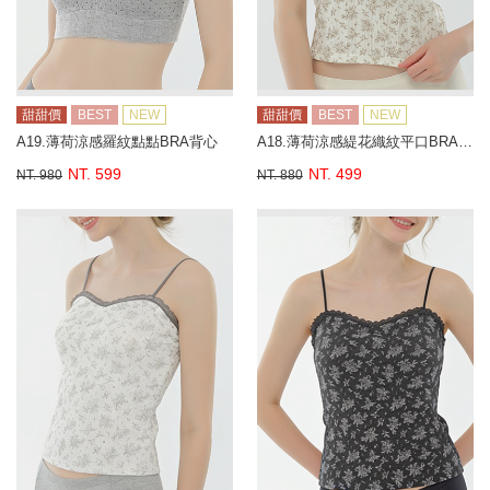
甜甜價
BEST
NEW
甜甜價
BEST
NEW
A19.薄荷涼感羅紋點點BRA背心
A18.薄荷涼感緹花織紋平口BRA背心
NT. 599
NT. 499
NT. 980
NT. 880