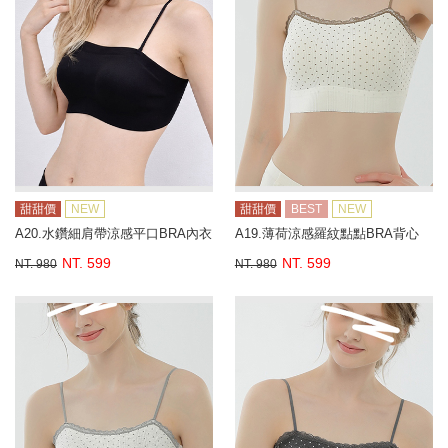
甜甜價
NEW
甜甜價
BEST
NEW
A20.水鑽細肩帶涼感平口BRA內衣
A19.薄荷涼感羅紋點點BRA背心
NT. 599
NT. 599
NT. 980
NT. 980