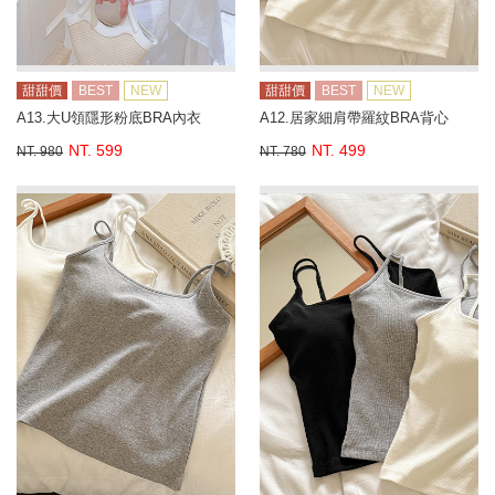
甜甜價
BEST
NEW
甜甜價
BEST
NEW
A13.大U領隱形粉底BRA內衣
A12.居家細肩帶羅紋BRA背心
NT. 599
NT. 499
NT. 980
NT. 780