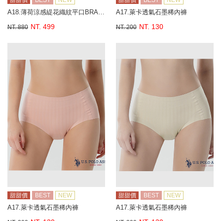
甜甜價
BEST
NEW
甜甜價
BEST
NEW
A18.薄荷涼感緹花織紋平口BRA背心
A17.萊卡透氣石墨稀內褲
NT. 499
NT. 130
NT. 880
NT. 200
甜甜價
BEST
NEW
甜甜價
BEST
NEW
A17.萊卡透氣石墨稀內褲
A17.萊卡透氣石墨稀內褲