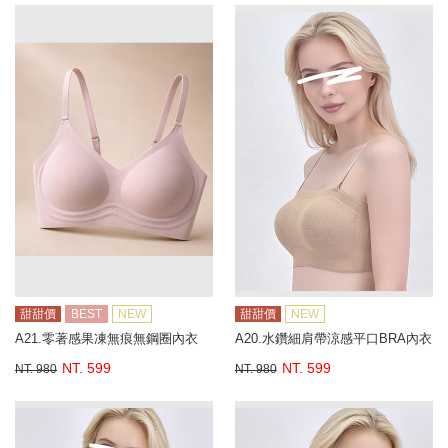
甜甜價
BEST
NEW
甜甜價
NEW
A21.零著感果凍無痕無鋼圈內衣
A20.水鑽細肩帶涼感平口BRA內衣
NT. 599
NT. 599
NT. 980
NT. 980