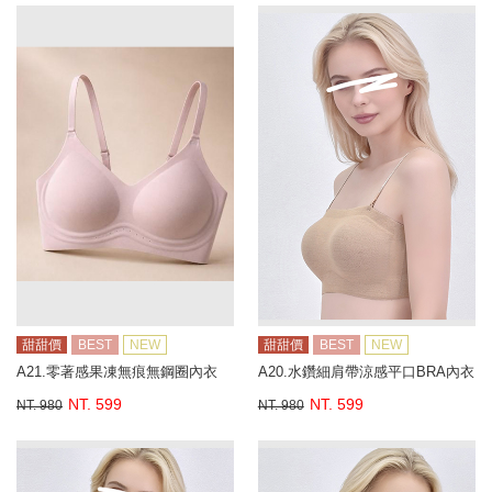
甜甜價
BEST
NEW
甜甜價
BEST
NEW
A21.零著感果凍無痕無鋼圈內衣
A20.水鑽細肩帶涼感平口BRA內衣
NT. 599
NT. 599
NT. 980
NT. 980