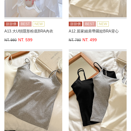
甜甜價
BEST
NEW
甜甜價
BEST
NEW
A13.大U領隱形粉底BRA內衣
A12.居家細肩帶羅紋BRA背心
NT. 599
NT. 499
NT. 980
NT. 780