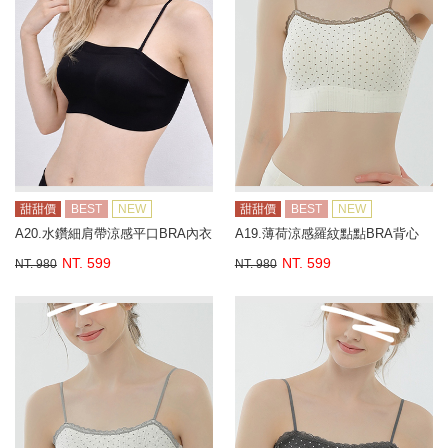
甜甜價
BEST
NEW
甜甜價
BEST
NEW
A20.水鑽細肩帶涼感平口BRA內衣
A19.薄荷涼感羅紋點點BRA背心
NT. 599
NT. 599
NT. 980
NT. 980