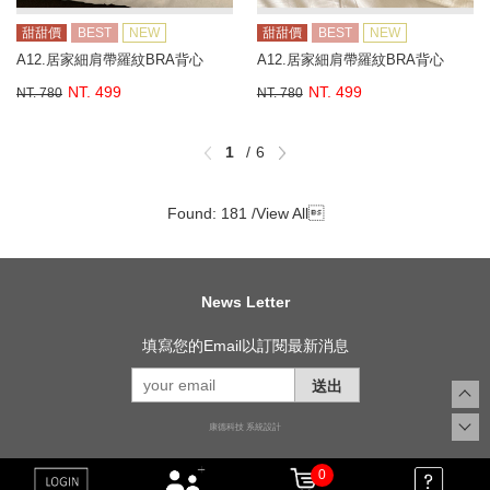
甜甜價
BEST
NEW
甜甜價
BEST
NEW
A12.居家細肩帶羅紋BRA背心
A12.居家細肩帶羅紋BRA背心
NT. 499
NT. 499
NT. 780
NT. 780
1
6
Found: 181 /
View All

News Letter
填寫您的Email以訂閱最新消息
送出
康德科技 系統設計
0