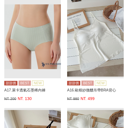
甜甜價
BEST
NEW
甜甜價
BEST
NEW
A17.萊卡透氣石墨稀內褲
A16.歐根紗微醺吊帶BRA背心
NT. 130
NT. 499
NT. 200
NT. 980