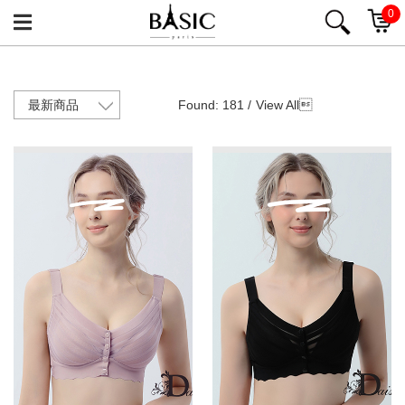
0
Found: 181 /
View All
