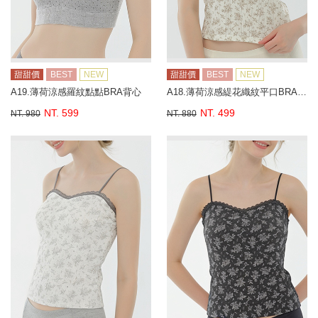
甜甜價
BEST
NEW
甜甜價
BEST
NEW
A19.薄荷涼感羅紋點點BRA背心
A18.薄荷涼感緹花織紋平口BRA背心
NT. 599
NT. 499
NT. 980
NT. 880