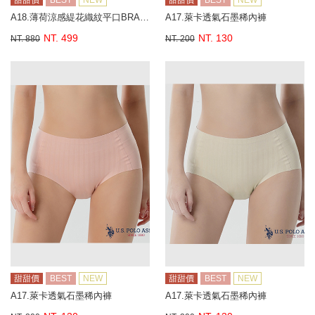
甜甜價
BEST
NEW
甜甜價
BEST
NEW
A18.薄荷涼感緹花織紋平口BRA背心
A17.萊卡透氣石墨稀內褲
NT. 499
NT. 130
NT. 880
NT. 200
甜甜價
BEST
NEW
甜甜價
BEST
NEW
A17.萊卡透氣石墨稀內褲
A17.萊卡透氣石墨稀內褲