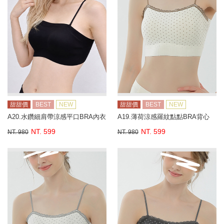
甜甜價
BEST
NEW
甜甜價
BEST
NEW
A20.水鑽細肩帶涼感平口BRA內衣
A19.薄荷涼感羅紋點點BRA背心
NT. 599
NT. 599
NT. 980
NT. 980