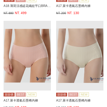
甜甜價
BEST
NEW
甜甜價
BEST
NEW
A18.薄荷涼感緹花織紋平口BRA背心
A17.萊卡透氣石墨稀內褲
NT. 499
NT. 130
NT. 880
NT. 200
甜甜價
BEST
NEW
甜甜價
BEST
NEW
A17.萊卡透氣石墨稀內褲
A17.萊卡透氣石墨稀內褲