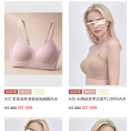
甜甜價
BEST
NEW
甜甜價
BEST
NEW
A21.零著感果凍無痕無鋼圈內衣
A20.水鑽細肩帶涼感平口BRA內衣
NT. 599
NT. 599
NT. 980
NT. 980