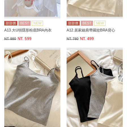
甜甜價
BEST
NEW
甜甜價
BEST
NEW
A13.大U領隱形粉底BRA內衣
A12.居家細肩帶羅紋BRA背心
NT. 599
NT. 499
NT. 980
NT. 780