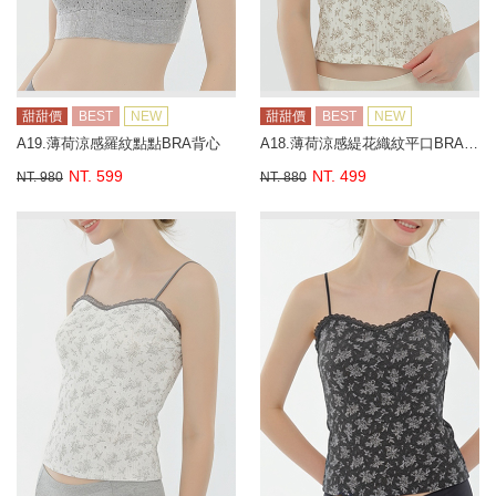
甜甜價
BEST
NEW
甜甜價
BEST
NEW
A19.薄荷涼感羅紋點點BRA背心
A18.薄荷涼感緹花織紋平口BRA背心
NT. 599
NT. 499
NT. 980
NT. 880