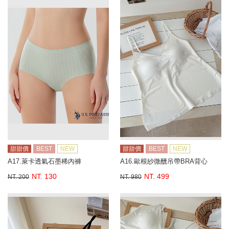
甜甜價
BEST
NEW
甜甜價
BEST
NEW
A17.萊卡透氣石墨稀內褲
A16.歐根紗微醺吊帶BRA背心
NT. 130
NT. 499
NT. 200
NT. 980