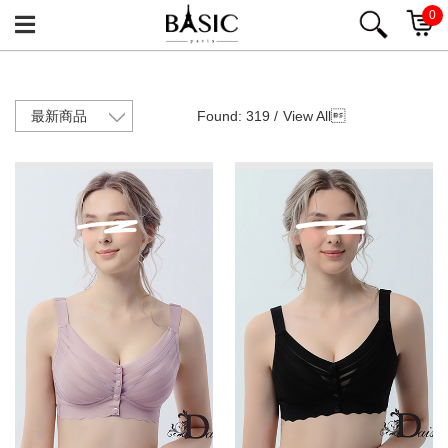
0
Found: 319 /
View All
