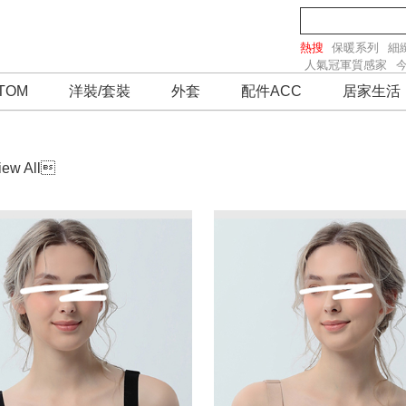
熱搜
保暖系列
細
人氣冠軍質感家
TOM
洋裝/套裝
外套
配件ACC
居家生活
iew All
