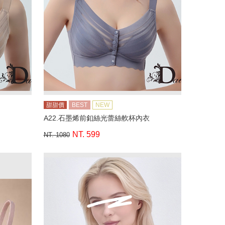
甜甜價
BEST
NEW
A22.石墨烯前釦絲光蕾絲軟杯內衣
NT. 599
NT. 1080