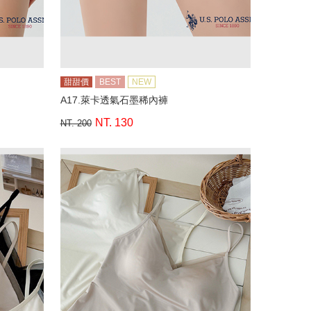
甜甜價
BEST
NEW
A17.萊卡透氣石墨稀內褲
NT. 130
NT. 200