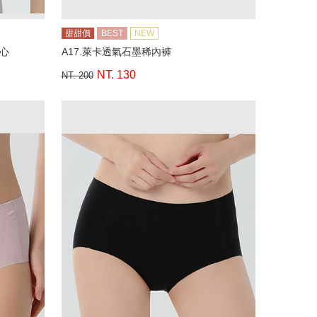
甜甜價
BEST
NEW
背心
A17.萊卡透氣石墨稀內褲
NT. 130
NT. 200