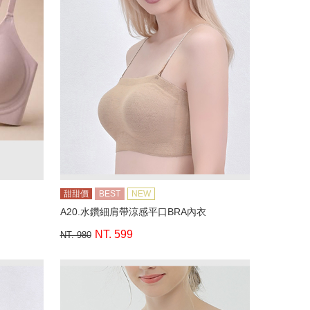
甜甜價
BEST
NEW
A20.水鑽細肩帶涼感平口BRA內衣
NT. 599
NT. 980