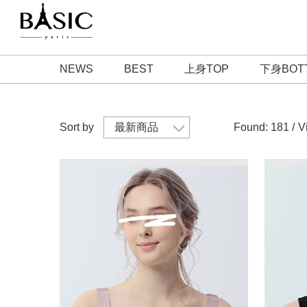
NEWS
BEST
上身TOP
下身BOT
Sort by
Found: 181 /
V