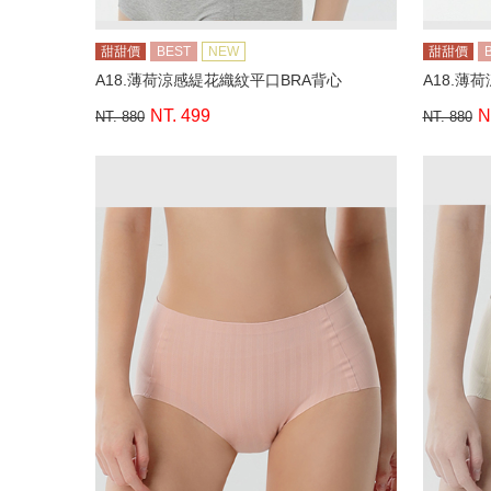
甜甜價
BEST
NEW
甜甜價
A18.薄荷涼感緹花織紋平口BRA背心
A18.薄
NT. 499
N
NT. 880
NT. 880