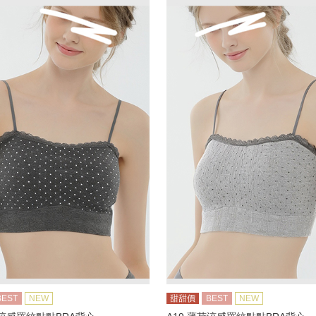
BEST
NEW
甜甜價
BEST
NEW