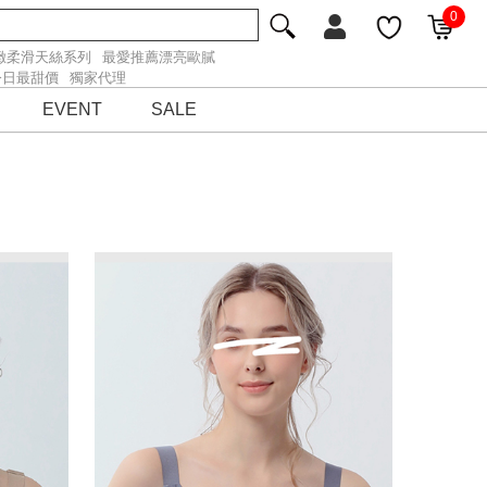
0
緻柔滑天絲系列
最愛推薦漂亮歐膩
今日最甜價
獨家代理
EVENT
SALE