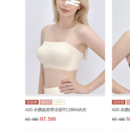
甜甜價
BEST
NEW
甜甜價
A20.水鑽細肩帶涼感平口BRA內衣
A20.水
NT. 599
N
NT. 980
NT. 980