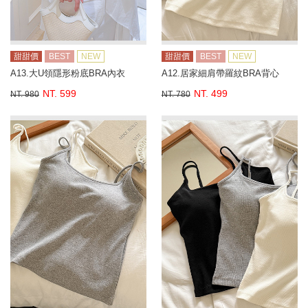
甜甜價
BEST
NEW
甜甜價
BEST
NEW
A13.大U領隱形粉底BRA內衣
A12.居家細肩帶羅紋BRA背心
NT. 599
NT. 499
NT. 980
NT. 780