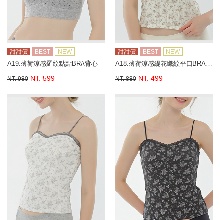
甜甜價
BEST
NEW
甜甜價
BEST
NEW
A19.薄荷涼感羅紋點點BRA背心
A18.薄荷涼感緹花織紋平口BRA背心
NT. 599
NT. 499
NT. 980
NT. 880