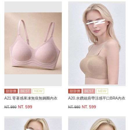
甜甜價
BEST
NEW
甜甜價
BEST
NEW
A21.零著感果凍無痕無鋼圈內衣
A20.水鑽細肩帶涼感平口BRA內衣
NT. 599
NT. 599
NT. 980
NT. 980