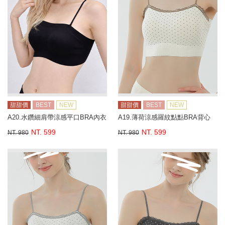
甜甜價
BEST
NEW
甜甜價
BEST
NEW
A20.水鑽細肩帶涼感平口BRA內衣
A19.薄荷涼感羅紋點點BRA背心
NT. 599
NT. 599
NT. 980
NT. 980