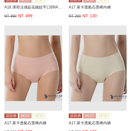
甜甜價
BEST
NEW
甜甜價
BEST
NEW
A18.薄荷涼感緹花織紋平口BRA背心
A17.萊卡透氣石墨稀內褲
NT. 499
NT. 130
NT. 880
NT. 200
甜甜價
BEST
NEW
甜甜價
BEST
NEW
A17.萊卡透氣石墨稀內褲
A17.萊卡透氣石墨稀內褲