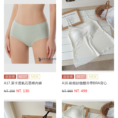
甜甜價
BEST
NEW
甜甜價
BEST
NEW
A17.萊卡透氣石墨稀內褲
A16.歐根紗微醺吊帶BRA背心
NT. 130
NT. 499
NT. 200
NT. 980