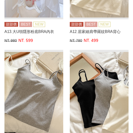
甜甜價
BEST
NEW
甜甜價
BEST
NEW
A13.大U領隱形粉底BRA內衣
A12.居家細肩帶羅紋BRA背心
NT. 599
NT. 499
NT. 980
NT. 780