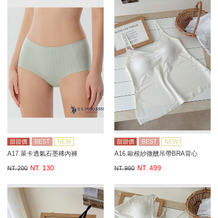
甜甜價
BEST
NEW
甜甜價
BEST
NEW
A17.萊卡透氣石墨稀內褲
A16.歐根紗微醺吊帶BRA背心
NT. 130
NT. 499
NT. 200
NT. 980