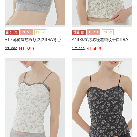
甜甜價
BEST
NEW
甜甜價
BEST
NEW
A19.薄荷涼感羅紋點點BRA背心
A18.薄荷涼感緹花織紋平口BRA背心
NT. 599
NT. 499
NT. 980
NT. 880