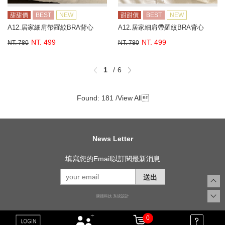
甜甜價
BEST
NEW
甜甜價
BEST
NEW
A12.居家細肩帶羅紋BRA背心
A12.居家細肩帶羅紋BRA背心
NT. 499
NT. 499
NT. 780
NT. 780
1
6
Found: 181 /
View All

News Letter
填寫您的Email以訂閱最新消息
送出
康德科技 系統設計
0