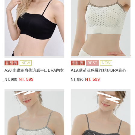
甜甜價
NEW
甜甜價
BEST
NEW
A20.水鑽細肩帶涼感平口BRA內衣
A19.薄荷涼感羅紋點點BRA背心
NT. 599
NT. 599
NT. 980
NT. 980