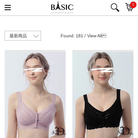
0
Found: 181 /
View All
