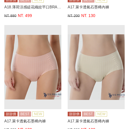
甜甜價
BEST
NEW
甜甜價
BEST
NEW
A18.薄荷涼感緹花織紋平口BRA背心
A17.萊卡透氣石墨稀內褲
NT. 499
NT. 130
NT. 880
NT. 200
甜甜價
BEST
NEW
甜甜價
BEST
NEW
A17.萊卡透氣石墨稀內褲
A17.萊卡透氣石墨稀內褲