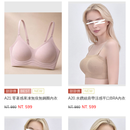
甜甜價
BEST
NEW
甜甜價
NEW
A21.零著感果凍無痕無鋼圈內衣
A20.水鑽細肩帶涼感平口BRA內衣
NT. 599
NT. 599
NT. 980
NT. 980