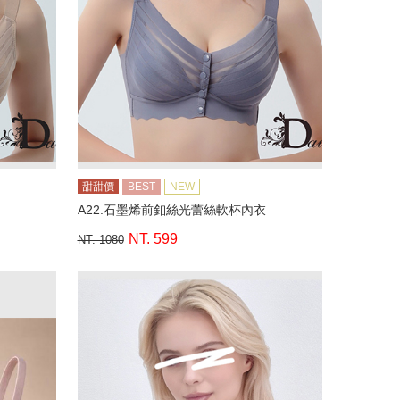
甜甜價
BEST
NEW
A22.石墨烯前釦絲光蕾絲軟杯內衣
NT. 599
NT. 1080