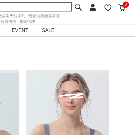
0
緻柔滑天絲系列
最愛推薦漂亮歐膩
今日最甜價
獨家代理
EVENT
SALE