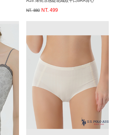
A18.薄荷涼感緹花織紋平口BRA背心
NT. 499
NT. 880