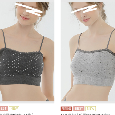
BEST
NEW
甜甜價
BEST
NEW