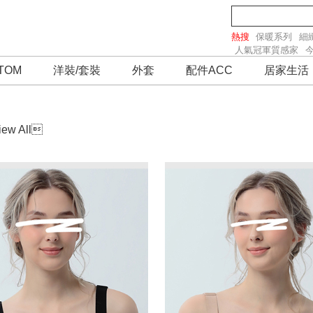
熱搜
保暖系列
細
人氣冠軍質感家
TOM
洋裝/套裝
外套
配件ACC
居家生活
iew All
