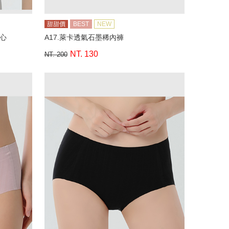
甜甜價
BEST
NEW
背心
A17.萊卡透氣石墨稀內褲
NT. 130
NT. 200