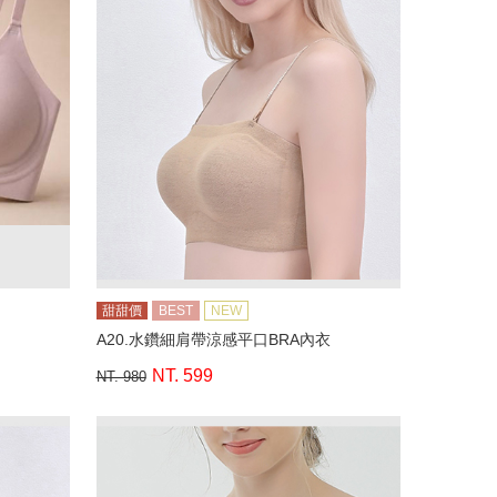
甜甜價
BEST
NEW
A20.水鑽細肩帶涼感平口BRA內衣
NT. 599
NT. 980