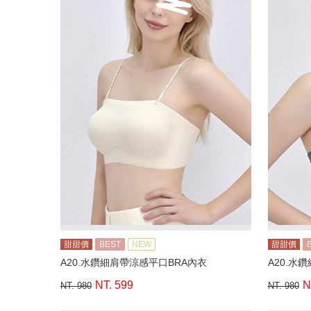
甜甜價
BEST
NEW
甜甜價
A20.水鑽細肩帶涼感平口BRA內衣
A20.水
NT. 599
N
NT. 980
NT. 980