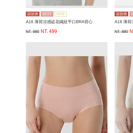
甜甜價
BEST
NEW
甜甜價
A18.薄荷涼感緹花織紋平口BRA背心
A18.薄
NT. 499
N
NT. 880
NT. 880