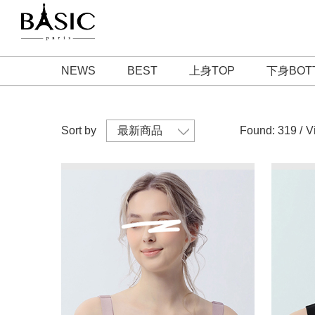
NEWS
BEST
上身TOP
下身BOT
Sort by
Found: 319 /
V