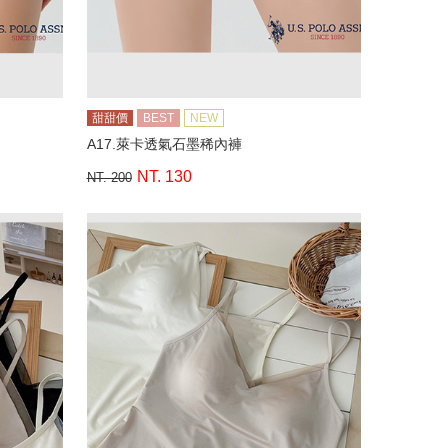
甜甜價
BEST
NEW
A17.萊卡透氣石墨稀內褲
NT. 130
NT. 200