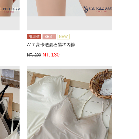
甜甜價
BEST
NEW
A17.萊卡透氣石墨稀內褲
NT. 130
NT. 200