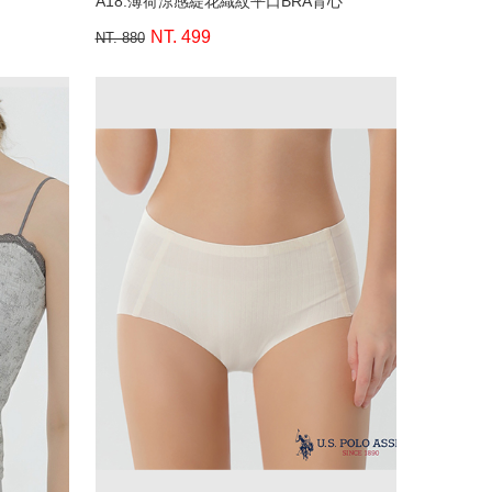
A18.薄荷涼感緹花織紋平口BRA背心
NT. 499
NT. 880