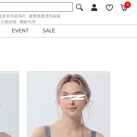
0
緻柔滑天絲系列
最愛推薦漂亮歐膩
今日最甜價
獨家代理
EVENT
SALE