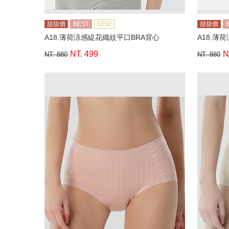
甜甜價
BEST
NEW
甜甜價
A18.薄荷涼感緹花織紋平口BRA背心
A18.薄
NT. 499
N
NT. 880
NT. 880