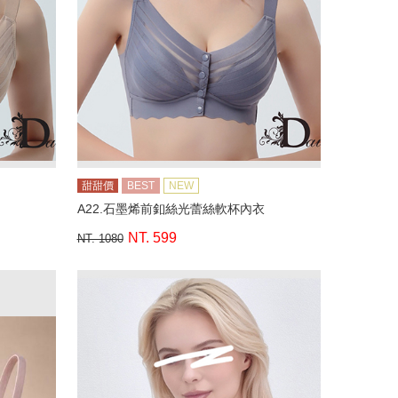
甜甜價
BEST
NEW
A22.石墨烯前釦絲光蕾絲軟杯內衣
NT. 599
NT. 1080