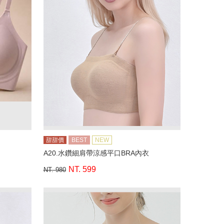
甜甜價
BEST
NEW
A20.水鑽細肩帶涼感平口BRA內衣
NT. 599
NT. 980