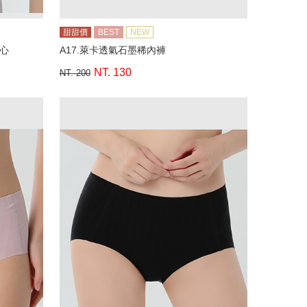
甜甜價
BEST
NEW
背心
A17.萊卡透氣石墨稀內褲
NT. 130
NT. 200