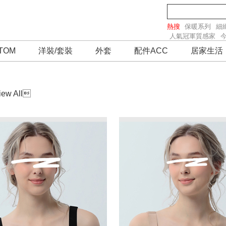
熱搜
保暖系列
細
人氣冠軍質感家
TOM
洋裝/套裝
外套
配件ACC
居家生活
iew All
