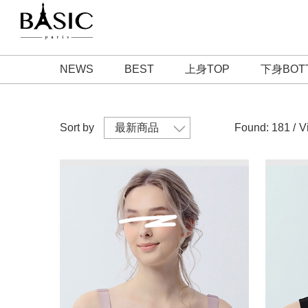
NEWS
BEST
上身TOP
下身BOT
Sort by
Found: 181 /
V