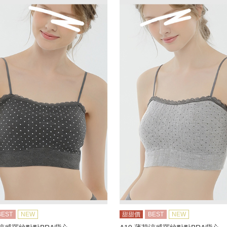
BEST
NEW
甜甜價
BEST
NEW