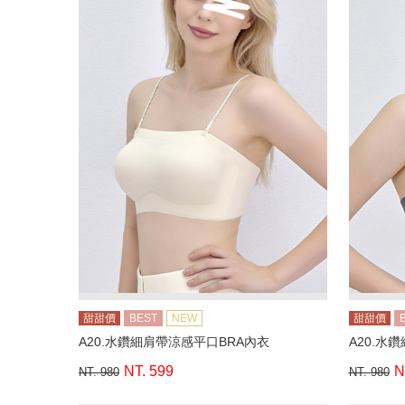
甜甜價
BEST
NEW
甜甜價
A20.水鑽細肩帶涼感平口BRA內衣
A20.水
NT. 599
N
NT. 980
NT. 980