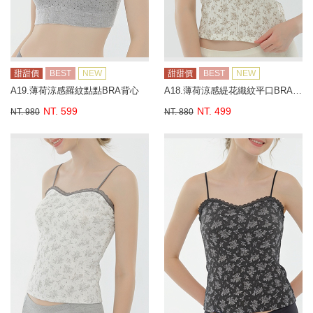
甜甜價
BEST
NEW
甜甜價
BEST
NEW
A19.薄荷涼感羅紋點點BRA背心
A18.薄荷涼感緹花織紋平口BRA背心
NT. 599
NT. 499
NT. 980
NT. 880