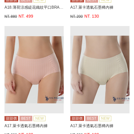
甜甜價
BEST
NEW
甜甜價
BEST
NEW
A18.薄荷涼感緹花織紋平口BRA背心
A17.萊卡透氣石墨稀內褲
NT. 499
NT. 130
NT. 880
NT. 200
甜甜價
BEST
NEW
甜甜價
BEST
NEW
A17.萊卡透氣石墨稀內褲
A17.萊卡透氣石墨稀內褲