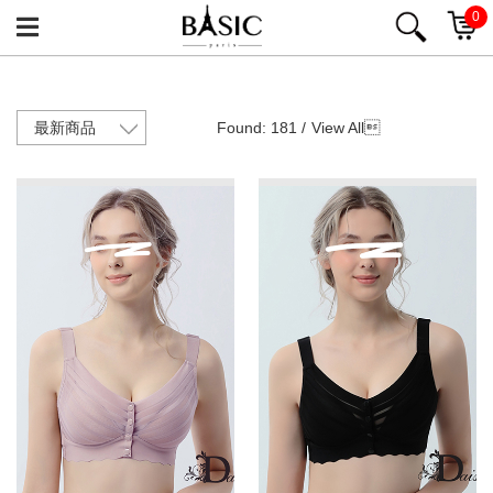
0
Found: 181 /
View All
