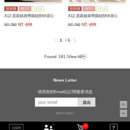
甜甜價
BEST
NEW
甜甜價
BEST
NEW
A12.居家細肩帶羅紋BRA背心
A12.居家細肩帶羅紋BRA背心
NT. 499
NT. 499
NT. 780
NT. 780
1
6
Found: 181 /
View All

News Letter
填寫您的Email以訂閱最新消息
送出
康德科技 系統設計
0