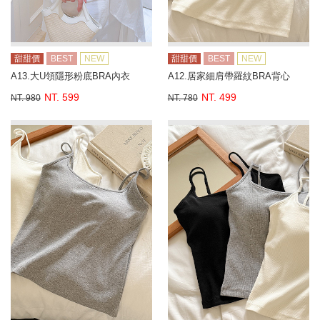
甜甜價
BEST
NEW
甜甜價
BEST
NEW
A13.大U領隱形粉底BRA內衣
A12.居家細肩帶羅紋BRA背心
NT. 599
NT. 499
NT. 980
NT. 780