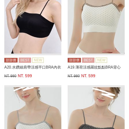
甜甜價
BEST
NEW
甜甜價
BEST
NEW
A20.水鑽細肩帶涼感平口BRA內衣
A19.薄荷涼感羅紋點點BRA背心
NT. 599
NT. 599
NT. 980
NT. 980