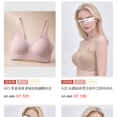
甜甜價
BEST
NEW
甜甜價
BEST
NEW
A21.零著感果凍無痕無鋼圈內衣
A20.水鑽細肩帶涼感平口BRA內衣
NT. 599
NT. 599
NT. 980
NT. 980