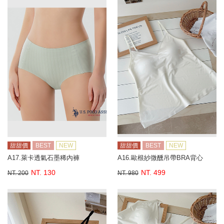
甜甜價
BEST
NEW
甜甜價
BEST
NEW
A17.萊卡透氣石墨稀內褲
A16.歐根紗微醺吊帶BRA背心
NT. 130
NT. 499
NT. 200
NT. 980