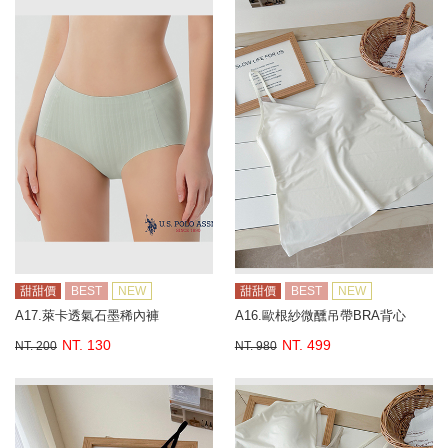
甜甜價
BEST
NEW
甜甜價
BEST
NEW
A17.萊卡透氣石墨稀內褲
A16.歐根紗微醺吊帶BRA背心
NT. 130
NT. 499
NT. 200
NT. 980