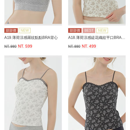
甜甜價
NEW
甜甜價
BEST
NEW
A19.薄荷涼感羅紋點點BRA背心
A18.薄荷涼感緹花織紋平口BRA背心
NT. 599
NT. 499
NT. 980
NT. 880