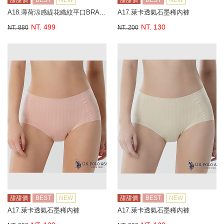
甜甜價
BEST
NEW
甜甜價
BEST
NEW
A18.薄荷涼感緹花織紋平口BRA背心
A17.萊卡透氣石墨稀內褲
NT. 499
NT. 130
NT. 880
NT. 200
甜甜價
BEST
NEW
甜甜價
BEST
NEW
A17.萊卡透氣石墨稀內褲
A17.萊卡透氣石墨稀內褲