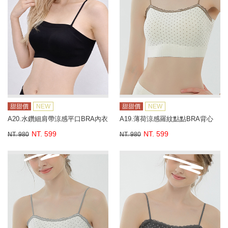
甜甜價
NEW
甜甜價
NEW
A20.水鑽細肩帶涼感平口BRA內衣
A19.薄荷涼感羅紋點點BRA背心
NT. 599
NT. 599
NT. 980
NT. 980