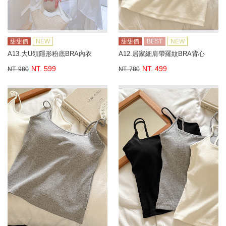
甜甜價
NEW
甜甜價
BEST
NEW
A13.大U領隱形粉底BRA內衣
A12.居家細肩帶羅紋BRA背心
NT. 599
NT. 499
NT. 980
NT. 780