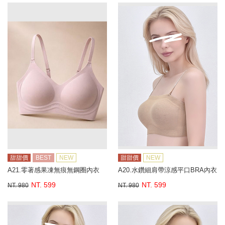
甜甜價
BEST
NEW
甜甜價
NEW
A21.零著感果凍無痕無鋼圈內衣
A20.水鑽細肩帶涼感平口BRA內衣
NT. 599
NT. 599
NT. 980
NT. 980